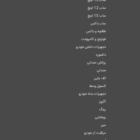
ساب 10 اینچ
ساب 12 اینچ
ساب 15 اینچ
ساب باکس
طاقچه و باکس
فولرنج و کامپوننت
تجهیزات داخلی خودرو
داشبورد
روکش صندلی
صندلی
کف پایی
کنسول وسط
تجهیزات بدنه خودرو
اگزوز
رینگ
روشنایی
سپر
مراقبت از خودرو