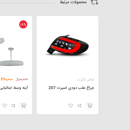
محصولات مرتبط
18%
490,000
تماس بگیرید
600,000
چراغ عقب دودی اسپرت 207
آینه وسط ایتالیایی 
افزودن
افزودن
به
به