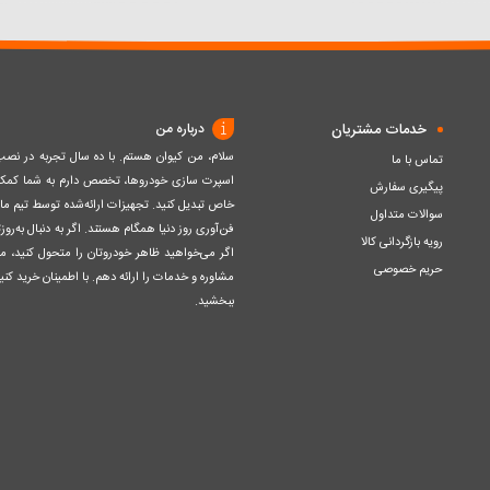
سبد
سبد
خدمات مشتریان
درباره من
سلام، من کیوان هستم. با ده سال تجربه در ن
تماس با ما
اسپرت سازی خودروها، تخصص دارم به شما کمک ک
پیگیری سفارش
خاص تبدیل کنید. تجهیزات ارائه‌شده توسط تیم مااز 
سوالات متداول
فن‌آوری روز دنیا همگام هستند. اگر به دنبال به‌ر
رویه بازگردانی کالا
اگر می‌خواهید ظاهر خودروتان را متحول کنید، م
حریم خصوصی
مشاوره و خدمات را ارائه دهم. با اطمینان خرید کنید
ببخشید.