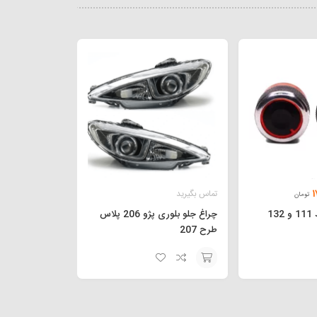
1
تماس بگیرید
تومان
1
چراغ جلو بلوری پژو 206 پلاس
طرح 207
افزودن
به