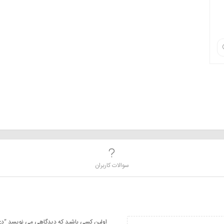
سوالات کاربران
اولین کسی باشید که دیدگاهی می نویسد “دی لایت 6 لنزی ر