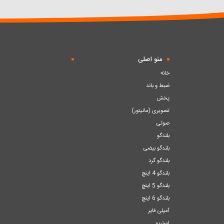
سبد
سبد
منو اصلی
خانه
ضبط و باند
پخش
تصویری (مانیتور)
صوتی
بلندگو
بلندگو بیضی
بلندگو گرد
بلندگو 4 اینچ
بلندگو 5 اینچ
بلندگو 6 اینچ
آمپلی فایر
استریو