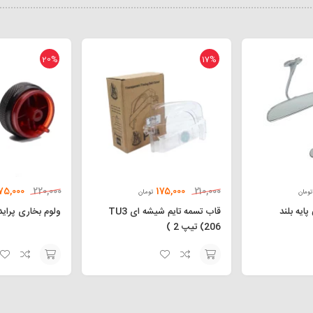
20%
17%
75,000
175,000
220,000
210,000
تومان
تومان
پایه بلند
قاب تسمه تایم شیشه ای TU3
ولوم بخاری پراید 111 و 32
(206 تیپ 2 )
افزودن
افزودن
به
به