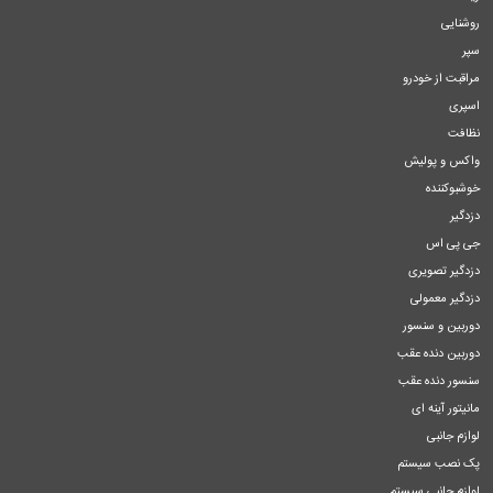
روشنایی
سپر
مراقبت از خودرو
اسپری
نظافت
واکس و پولیش
خوشبوکننده
دزدگیر
جی پی اس
دزدگیر تصویری
دزدگیر معمولی
دوربین و سنسور
دوربین دنده عقب
سنسور دنده عقب
مانیتور آینه ای
لوازم جانبی
پک نصب سیستم
لوازم جانبی سیستم