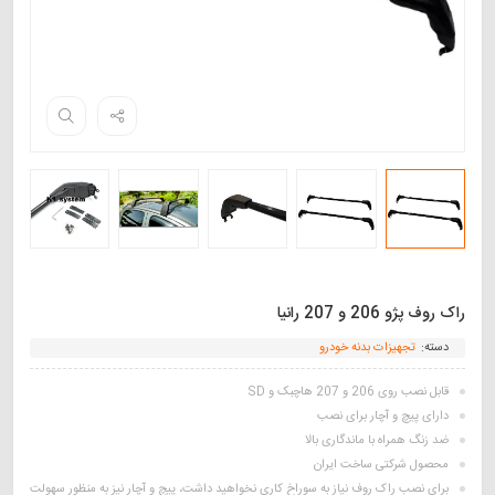
راک روف پژو 206 و 207 رانیا
دسته:
تجهیزات بدنه خودرو
قابل نصب روی 206 و 207 هاچبک و SD
دارای پیچ و آچار برای نصب
ضد زنگ همراه با ماندگاری بالا
محصول شرکتی ساخت ایران
برای نصب راک روف نیاز به سوراخ کاری نخواهید داشت، پیچ و آچار نیز به منظور سهولت