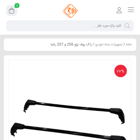
0
خانه
/
تجهیزات بدنه خودرو
/ راک روف پژو 206 و 207 رانیا
22%