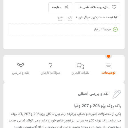
افزودن به علاقه مندی ها
مقایسه
آیا قیمت مناسب‌تری سراغ دارید؟
بلی
خیر
موجود در انبار
توضیحات
نظرات کاربران
سوالات کاربران
نقد و بررسی
نقد و بررسی اجمالی
راک روف پژو 206 و 207 وانیا
یکی از محصولات اسپرت و جذاب پرطرفدار در بین مالکان پژو 206 و 207 راک روف
می باشد. راک روف تاثیر به سزایی در تغییر ظاهر خودرو دارد و می تواند نمایی جدید
و متفاوت برای خودرو به وجود بیاورد. جنس این محصول از فلز آلومینیوم مقاوم و