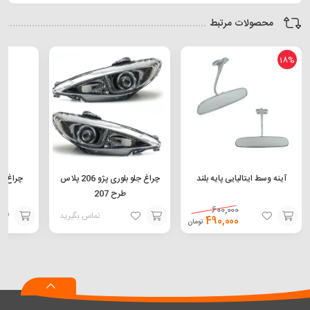
محصولات مرتبط
18%
آینه وسط ایتالیایی پایه بلند
چراغ جلو بلوری پژو 206 پلاس
چراغ خطر 
طرح 207
600,000
تماس بگیرید
490,000
تومان
افزودن
افزودن
افزودن
به
به
به
سبد
سبد
سبد