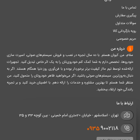
تماس با ما
پیگیری سفارش
سوالات متداول
رویه بازگردانی کالا
حریم خصوصی
درباره من
سلام، من کیوان هستم. با ده سال تجربه در نصب و فروش سیستم‌های صوتی، اسپرت سازی
خودروها، تخصص دارم به شما کمک کنم خودروی‌تان را به یک اثر خاص تبدیل کنید. تجهیزات
ارائه‌شده توسط تیم مااز کیفیت برتر برخوردار بوده و با فن‌آوری روز دنیا همگام هستند. اگر به
دنبال به‌روزترین سیستم‌های صوتی باشید، اگر می‌خواهید ظاهر خودروتان را متحول کنید، من
منتظر شما هستم تا بهترین مشاوره و خدمات را ارائه دهم. با اطمینان خرید کنید و بر تجربه
رانندگی خود ارتقاء ببخشید.
ارتباط با ما
تهران - اسلامشهر - خیابان 20متری امام خمینی - بین کوچه 33 و 35
0935
9002118