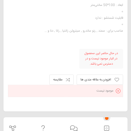
ابعاد :
100*50 سانتی‌متر
قابلیت شستشو :
ندارد
مناسب برای :
سمند , رنو ساندرو , سیتروئن زانتیا , رانا , دنا و …
در حال حاضر این محصول
در انبار موجود نیست و در
دسترس نمی باشد.
افزودن به علاقه مندی ها
مقایسه
موجود نیست