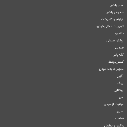
ساب باکس
طاقچه و باکس
فولرنج و کامپوننت
تجهیزات داخلی خودرو
داشبورد
روکش صندلی
صندلی
کف پایی
کنسول وسط
تجهیزات بدنه خودرو
اگزوز
رینگ
روشنایی
سپر
مراقبت از خودرو
اسپری
نظافت
واکس و پولیش