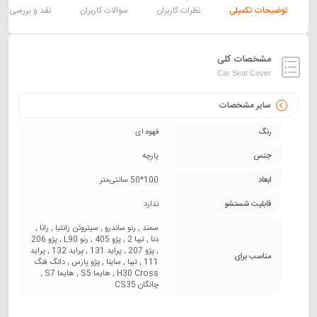
توضیحات تکمیلی
نظرات کاربران
سوالات کاربران
نقد و بررسی
مشخصات کلی
Car Seat Cover
سایر مشخصات
رنگ
قهوه ای
جنس
پارچه
ابعاد
100*50 سانتی‌متر
قابلیت شستشو
ندارد
سمند , رنو ساندرو , سیتروئن زانتیا , رانا ,
دنا , تیبا 2 , پژو 405 , رنو L90 , پژو 206
, پژو 207 , پراید 131 , پراید 132 , پراید
مناسب برای
111 , تیبا , ساینا , پژو پارس , دانگ فنگ
H30 Cross , هایما S5 , هایما S7 ,
چانگان CS35