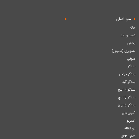
منو اصلی
خانه
ضبط و باند
پخش
تصویری (مانیتور)
صوتی
بلندگو
بلندگو بیضی
بلندگو گرد
بلندگو 4 اینچ
بلندگو 5 اینچ
بلندگو 6 اینچ
آمپلی فایر
استریو
دو کاناله
شش کانال