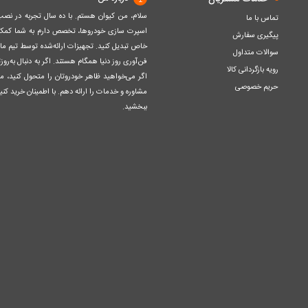
سلام، من کیوان هستم. با ده سال تجربه در ن
تماس با ما
اسپرت سازی خودروها، تخصص دارم به شما کمک ک
پیگیری سفارش
خاص تبدیل کنید. تجهیزات ارائه‌شده توسط تیم مااز 
سوالات متداول
فن‌آوری روز دنیا همگام هستند. اگر به دنبال به‌ر
رویه بازگردانی کالا
اگر می‌خواهید ظاهر خودروتان را متحول کنید، م
حریم خصوصی
مشاوره و خدمات را ارائه دهم. با اطمینان خرید کنید
ببخشید.