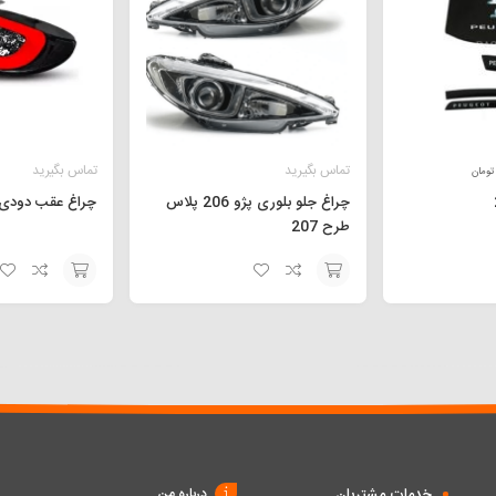
تماس بگیرید
تماس بگیرید
تومان
چراغ جلو بلوری پژو 206 پلاس
چراغ عقب دودی اس
طرح 207
افزودن
افزودن
به
به
سبد
سبد
خدمات مشتریان
درباره من