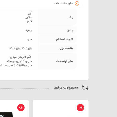
سایر مشخصات
آبی
رنگ
طلایی
قرمز
جنس
پارچه
قابلیت شستشو
دارد
مناسب برای
پژو 206 , پژو 207
الگو فابریکی خودرو
سایر توضیحات
دارای گلدوزی برجسته
دارای بالشتک تنفسی ضد تع
محصولات مرتبط
8%
13%