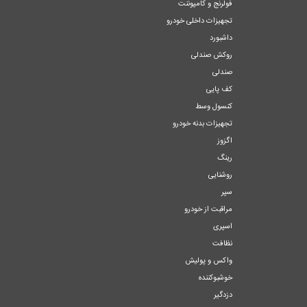
فولرنج و کامپوننت
تجهیزات داخلی خودرو
داشبورد
روکش صندلی
صندلی
کف پایی
کنسول وسط
تجهیزات بدنه خودرو
اگزوز
رینگ
روشنایی
سپر
مراقبت از خودرو
اسپری
نظافت
واکس و پولیش
خوشبوکننده
دزدگیر