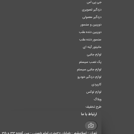
جی پی اس
دزدگیر تصویری
دزدگیر معمولی
دوربین و سنسور
دوربین دنده عقب
سنسور دنده عقب
مانیتور آینه ای
لوازم جانبی
پک نصب سیستم
لوازم جانبی سیستم
لوازم دزدگیر خودرو
کاربردی
لوازم لوکس
وبلاگ
طرح تخفیف
ارتباط با ما
تهران - اسلامشهر - خیابان 20متری امام خمینی - بین کوچه 33 و 35