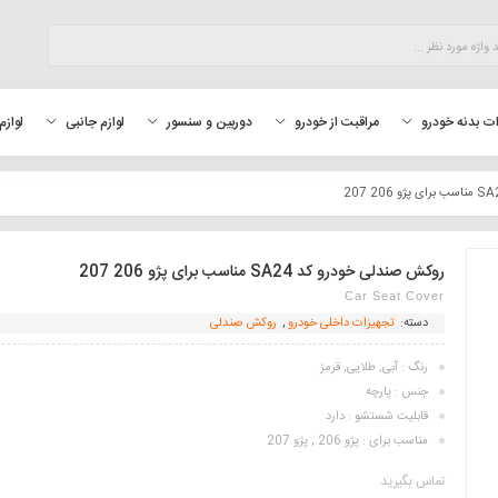
لوازم
ت بدنه خودرو
مراقبت از خودرو
دوربین و سنسور
لوازم جانبی
روکش صندلی خودرو کد SA24 مناسب برای پژو 206 207
Car Seat Cover
دسته:
تجهیزات داخلی خودرو
,
روکش صندلی
رنگ : آبی, طلایی, قرمز
جنس : پارچه
قابلیت شستشو : دارد
مناسب برای : پژو 206 , پژو 207
تماس بگیرید