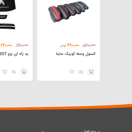
220,000
490,000
240,000
560,000
تومان
کنسول وسط کوییک ساینا
پد ژله ای پژو 207
افزودن
افزودن
به
به
سبد
سبد
منو اصلی