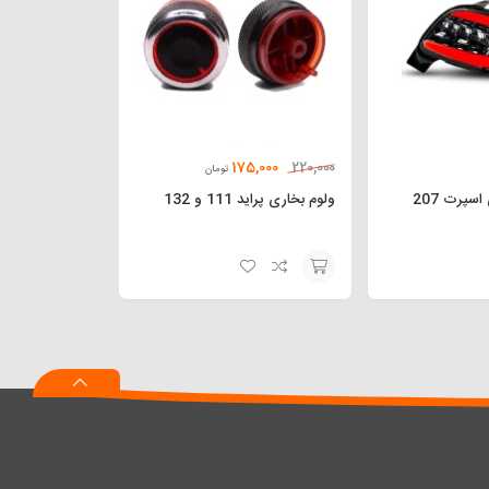
175,000
220,000
تومان
پرت 207
ولوم بخاری پراید 111 و 132
افزودن
به
سبد