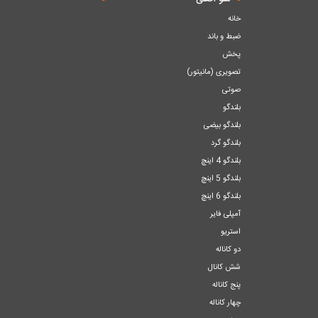
خانه
ضبط و باند
پخش
تصویری (مانیتور)
صوتی
بلندگو
بلندگو بیضی
بلندگو گرد
بلندگو 4 اینچ
بلندگو 5 اینچ
بلندگو 6 اینچ
آمپلی فایر
استریو
دو کاناله
شش کانال
پنج کاناله
چهار کاناله