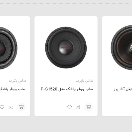
تماس بگیرید
تماس بگیرید
و کوئل آلفا پرو
ساب ووفر پاناتک مدل P-S1520
ساب ووفر پاناتک مدل 
افزودن
افزودن
به
به