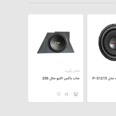
تماس بگیرید
P-S1215
ساب باکس اکتیو متال 206
افزودن
به