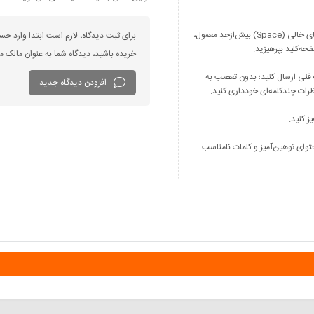
فارسی بنویسید و از کیبورد فارسی استفاده کنید. بهتر است از فضای خالی (Space) بیش‌از‌حدِ معمول،
برای ثبت دیدگاه، لازم است ابتدا وارد حس
خریده باشید، دیدگاه شما به عنوان مالک
 فنی ارسال کنید؛ بدون تعصب به
افزودن دیدگاه جدید
توای توهین‌آمیز و کلمات نامناسب