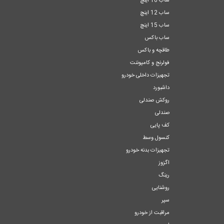
ساب 10 اینچ
ساب 12 اینچ
ساب 15 اینچ
ساب باکس
طاقچه و باکس
فولرنج و کامپوننت
تجهیزات داخلی خودرو
داشبورد
روکش صندلی
صندلی
کف پایی
کنسول وسط
تجهیزات بدنه خودرو
اگزوز
رینگ
روشنایی
سپر
مراقبت از خودرو