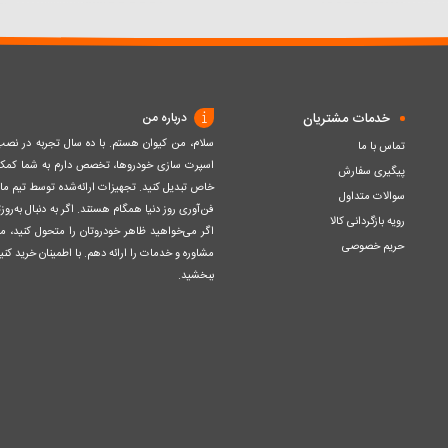
سبد
سبد
خدمات مشتریان
درباره من
سلام، من کیوان هستم. با ده سال تجربه در ن
تماس با ما
اسپرت سازی خودروها، تخصص دارم به شما کمک ک
پیگیری سفارش
خاص تبدیل کنید. تجهیزات ارائه‌شده توسط تیم مااز 
سوالات متداول
فن‌آوری روز دنیا همگام هستند. اگر به دنبال به‌ر
رویه بازگردانی کالا
اگر می‌خواهید ظاهر خودروتان را متحول کنید، م
حریم خصوصی
مشاوره و خدمات را ارائه دهم. با اطمینان خرید کنید
ببخشید.