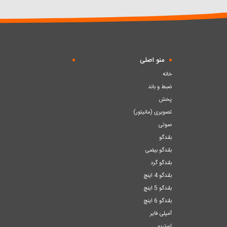
سبد
سبد
منو اصلی
خانه
ضبط و باند
پخش
تصویری (مانیتور)
صوتی
بلندگو
بلندگو بیضی
بلندگو گرد
بلندگو 4 اینچ
بلندگو 5 اینچ
بلندگو 6 اینچ
آمپلی فایر
استریو