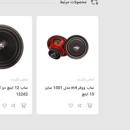
محصولات مرتبط
تماس بگیرید
تماس بگیرید
ساب ووفر m4 مدل 1501 سایز
ساب 12 اینچ د
15 اینچ
122d2
افزودن
افزودن
به
به