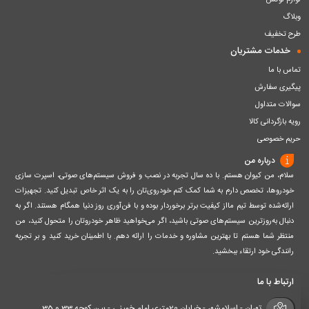
لوازم لوکس
وبلاگ
طرح تخفیف
خدمات مشتریان
تماس با ما
پیگیری سفارش
سوالات متداول
رویه بازگردانی کالا
حریم خصوصی
درباره من
سلام، من کیوان هستم. با ده سال تجربه در نصب و فروش سیستم‌های صوتی، اسپرت سازی
خودروها، تخصص دارم به شما کمک کنم خودروی‌تان را به یک اثر خاص تبدیل کنید. تجهیزات
ارائه‌شده توسط تیم مااز کیفیت برتر برخوردار بوده و با فن‌آوری روز دنیا همگام هستند. اگر به
دنبال به‌روزترین سیستم‌های صوتی باشید، اگر می‌خواهید ظاهر خودروتان را متحول کنید، من
منتظر شما هستم تا بهترین مشاوره و خدمات را ارائه دهم. با اطمینان خرید کنید و بر تجربه
رانندگی خود ارتقاء ببخشید.
ارتباط با ما
تهران - اسلامشهر - خیابان 20متری امام خمینی - بین کوچه 33 و 35