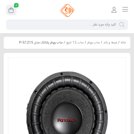
0
خانه
/
ضبط و باند
/
ساب ووفر
/
ساب 12 اینچ
/ ساب ووفر پاناتک مدل P-S1215