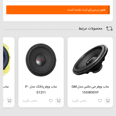
هنوز بررسی‌ای ثبت نشده است.
محصولات مرتبط
ساب ووفر جی مکس مدل GM
ساب ووفر پاناتک مدل P-
S1211
15SW301P
تماس بگیرید
تماس بگیرید
افزودن
افزودن
افزودن