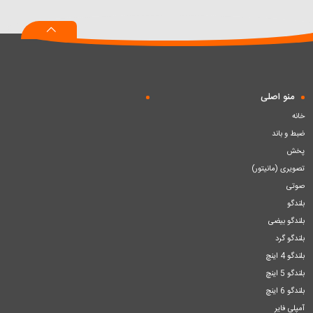
به
به
به
سبد
سبد
سبد
منو اصلی
خانه
ضبط و باند
پخش
تصویری (مانیتور)
صوتی
بلندگو
بلندگو بیضی
بلندگو گرد
بلندگو 4 اینچ
بلندگو 5 اینچ
بلندگو 6 اینچ
آمپلی فایر