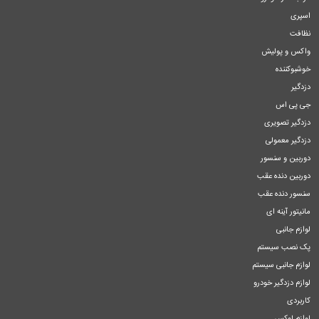
اسپری
نظافت
واکس و پولیش
خوشبوکننده
دزدگیر
جی پی اس
دزدگیر تصویری
دزدگیر معمولی
دوربین و سنسور
دوربین دنده عقب
سنسور دنده عقب
مانیتور آینه ای
لوازم جانبی
پک نصب سیستم
لوازم جانبی سیستم
لوازم دزدگیر خودرو
کاربردی