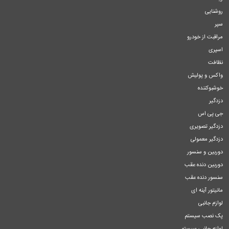
روشنایی
سپر
مراقبت از خودرو
اسپری
نظافت
واکس و پولیش
خوشبوکننده
دزدگیر
جی پی اس
دزدگیر تصویری
دزدگیر معمولی
دوربین و سنسور
دوربین دنده عقب
سنسور دنده عقب
مانیتور آینه ای
لوازم جانبی
پک نصب سیستم