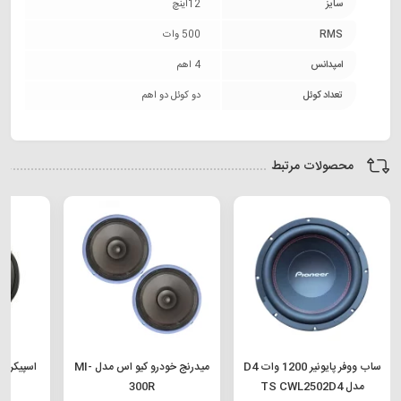
سایز
12اینچ
RMS
500 وات
امپدانس
4 اهم
تعداد کوئل
دو کوئل دو اهم
محصولات مرتبط
ساب ووفر پایونیر 1200 وات D4
میدرنج خودرو کیو اس مدل MI-
مدل TS CWL2502D4
300R