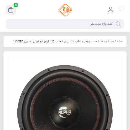
0
خانه
/
ضبط و باند
/
ساب ووفر
/
ساب 12 اینچ
/ ساب 12 اینچ دو کوئل آلفا پرو 122d2