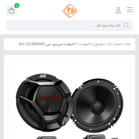
0
خانه
/
ضبط و باند
/
فولرنج و کامپوننت
/ كامپوننت جي وي سي JVC CS-DR600C