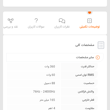
توضیحات تکمیلی
نظرات کاربران
سوالات کاربران
نقد و بررسی
مشخصات کلی
سایر مشخصات
حداکثر قدرت
360 وات
RMS توان اسمی
60 وات
حساسیت
88 دسیبل
واکنش فرکانس
76Hz – 24000Hz
قطر خارجی
165 میلی متر
مقاومت
4 اهم