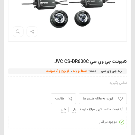
كامپوننت جي وي سي JVC CS-DR600C
برند
جی وی سی
دسته:
ضبط و باند
,
فولرنج و کامپوننت
تماس بگیرید
افزودن به علاقه مندی ها
مقایسه
آیا قیمت مناسب‌تری سراغ دارید؟
بلی
خیر
موجود در انبار