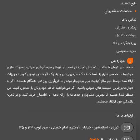
طرح تخفیف
خدمات مشتریان
تماس با ما
پیگیری سفارش
سوالات متداول
رویه بازگردانی کالا
حریم خصوصی
درباره من
سلام، من کیوان هستم. با ده سال تجربه در نصب و فروش سیستم‌های صوتی، اسپرت سازی
خودروها، تخصص دارم به شما کمک کنم خودروی‌تان را به یک اثر خاص تبدیل کنید. تجهیزات
ارائه‌شده توسط تیم مااز کیفیت برتر برخوردار بوده و با فن‌آوری روز دنیا همگام هستند. اگر به
دنبال به‌روزترین سیستم‌های صوتی باشید، اگر می‌خواهید ظاهر خودروتان را متحول کنید، من
منتظر شما هستم تا بهترین مشاوره و خدمات را ارائه دهم. با اطمینان خرید کنید و بر تجربه
رانندگی خود ارتقاء ببخشید.
ارتباط با ما
تهران - اسلامشهر - خیابان 20متری امام خمینی - بین کوچه 33 و 35