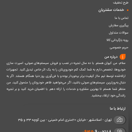
طرح تخفیف
خدمات مشتریان
تماس با ما
پیگیری سفارش
سوالات متداول
رویه بازگردانی کالا
حریم خصوصی
درباره من
سلام، من کیوان هستم. با ده سال تجربه در نصب و فروش سیستم‌های صوتی، اسپرت سازی
خودروها، تخصص دارم به شما کمک کنم خودروی‌تان را به یک اثر خاص تبدیل کنید. تجهیزات
ارائه‌شده توسط تیم مااز کیفیت برتر برخوردار بوده و با فن‌آوری روز دنیا همگام هستند. اگر به
دنبال به‌روزترین سیستم‌های صوتی باشید، اگر می‌خواهید ظاهر خودروتان را متحول کنید، من
منتظر شما هستم تا بهترین مشاوره و خدمات را ارائه دهم. با اطمینان خرید کنید و بر تجربه
رانندگی خود ارتقاء ببخشید.
ارتباط با ما
تهران - اسلامشهر - خیابان 20متری امام خمینی - بین کوچه 33 و 35