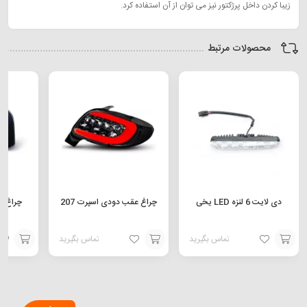
زیبا کردن داخل پرژکتور نیز می توان از آن استفاده کرد.
محصولات مرتبط
دی لایت 6 لنزه LED یخی
چراغ عقب دودی اسپرت 207
س
تماس بگیرید
تماس بگیرید
افزودن
افزودن
افزودن
به
به
به
سبد
سبد
سبد