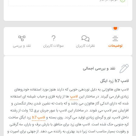
توضیحات
نظرات کاربران
سوالات کاربران
نقد و بررسی
نقد و بررسی اجمالی
لامپ h7 زرد ایگل
لامپ های هالوژنی به دلیل نوردهی خوبی که دارند هنوز مورد استفاده خودروهای
زیادی قرار می گیرند. در ساختار این
لامپ
ها از پایه فلزی و حباب شیشه ای استفاده
شده که دارای اندکی گاز هالوژن می باشد و که باعث ته نشین شدن بخار تنگستن و
افزایش عمر لامپ می شوند. در ساختار این لامپ با عبور جریان برق 12 ولت از رشته
داخل لامپ، نور و گرمای زیادی تولید می گردد. روی بسته و
لامپ h7
زرد ایگل ساخت
کره جنوبی حک شده است. لامپ های زرد برای مناطق با بارش برف و باران، مه گرفتی
و رطوبت بسیار مناسب است زیرا دید بهتری به راننده می دهد. از جهتی برای اسپرت و