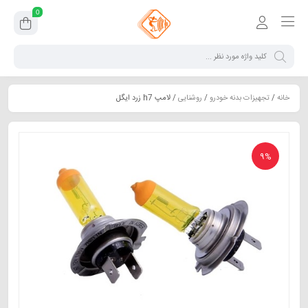
0
خانه
/
تجهیزات بدنه خودرو
/
روشنایی
/ لامپ h7 زرد ایگل
9%