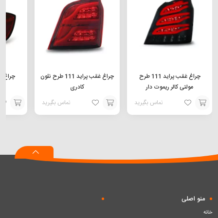
چراغ غقب پراید 111 طرح
چراغ غقب پراید 111 طرح نئون
چراغ خطر تی
مولتی کالر ریموت دار
کادری
تماس بگیرید
تماس بگیرید
افزودن
افزودن
افزودن
به
به
به
سبد
سبد
سبد
منو اصلی
خانه