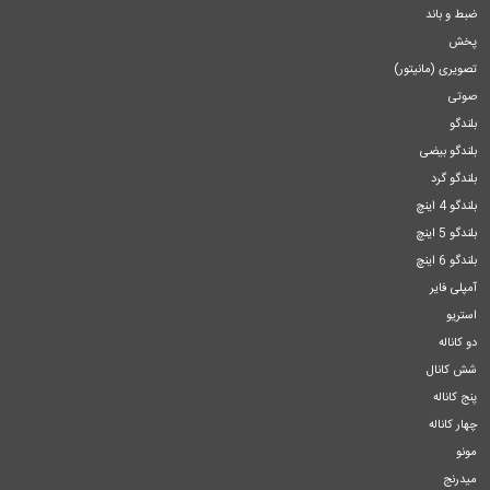
ضبط و باند
پخش
تصویری (مانیتور)
صوتی
بلندگو
بلندگو بیضی
بلندگو گرد
بلندگو 4 اینچ
بلندگو 5 اینچ
بلندگو 6 اینچ
آمپلی فایر
استریو
دو کاناله
شش کانال
پنج کاناله
چهار کاناله
مونو
میدرنج