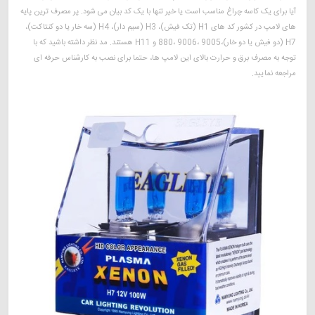
آیا برای یک کاسه چراغ مناسب است یا خیر تنها با یک کد بیان می شود. پر مصرف ترین پایه
های لامپ در کشور کد های H1 (تک فیش)، H3 (سیم دار)، H4 (سه خار یا دو کنتاکت)،
H7 (دو فیش یا دو خار)،9005 ،9006 ،880 و H11 هستند. مد نظر داشته باشید که با
توجه به مصرف برق و حرارت بالای این لامپ ها، حتما برای نصب به کارشناس حرفه ای
مراجعه نمایید.