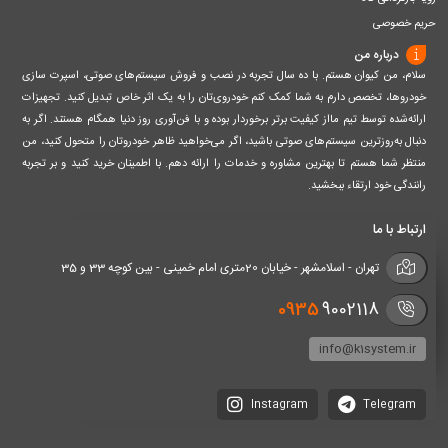
حریم خصوصی
درباره من
سلام، من کیوان هستم. با ده سال تجربه در نصب و فروش سیستم‌های صوتی، اسپرت سازی
خودروها، تخصص دارم به شما کمک کنم خودروی‌تان را به یک اثر خاص تبدیل کنید. تجهیزات
ارائه‌شده توسط تیم مااز کیفیت برتر برخوردار بوده و با فن‌آوری روز دنیا همگام هستند. اگر به
دنبال به‌روزترین سیستم‌های صوتی باشید، اگر می‌خواهید ظاهر خودروتان را متحول کنید، من
منتظر شما هستم تا بهترین مشاوره و خدمات را ارائه دهم. با اطمینان خرید کنید و بر تجربه
رانندگی خود ارتقاء ببخشید.
ارتباط با ما
تهران - اسلامشهر - خیابان 20متری امام خمینی - بین کوچه 33 و 35
0935
9002118
info@k1system.ir
Instagram
Telegram