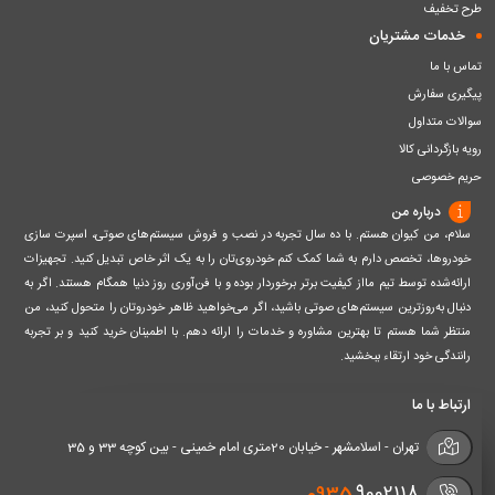
طرح تخفیف
خدمات مشتریان
تماس با ما
پیگیری سفارش
سوالات متداول
رویه بازگردانی کالا
حریم خصوصی
درباره من
سلام، من کیوان هستم. با ده سال تجربه در نصب و فروش سیستم‌های صوتی، اسپرت سازی
خودروها، تخصص دارم به شما کمک کنم خودروی‌تان را به یک اثر خاص تبدیل کنید. تجهیزات
ارائه‌شده توسط تیم مااز کیفیت برتر برخوردار بوده و با فن‌آوری روز دنیا همگام هستند. اگر به
دنبال به‌روزترین سیستم‌های صوتی باشید، اگر می‌خواهید ظاهر خودروتان را متحول کنید، من
منتظر شما هستم تا بهترین مشاوره و خدمات را ارائه دهم. با اطمینان خرید کنید و بر تجربه
رانندگی خود ارتقاء ببخشید.
ارتباط با ما
تهران - اسلامشهر - خیابان 20متری امام خمینی - بین کوچه 33 و 35
0935
9002118