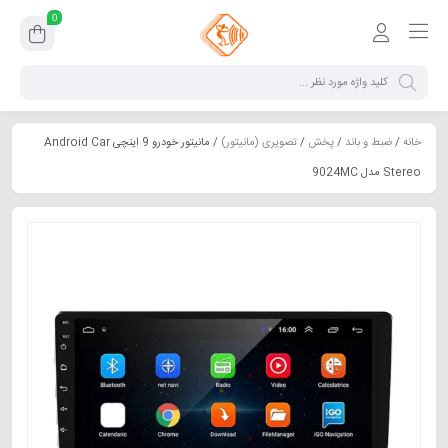
0
خانه
/
ضبط و باند
/
پخش
/
تصویری (مانیتور)
/ مانیتور خودرو 9 اینچی Android Car
Stereo مدل 9024MC