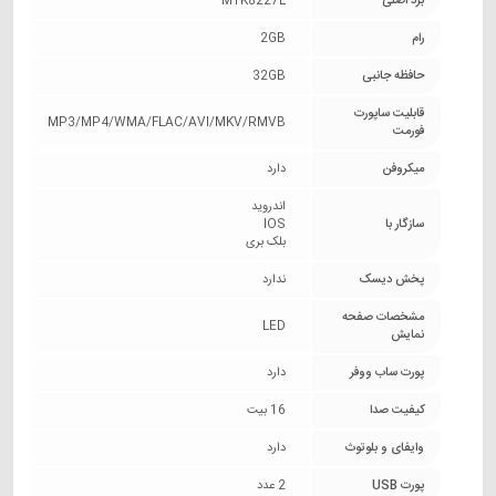
برد اصلی
MTK8227L
رام
2GB
حافظه جانبی
32GB
قابلیت ساپورت
MP3/MP4/WMA/FLAC/AVI/MKV/RMVB
فورمت
میکروفن
دارد
اندروید
سازگار با
IOS
بلک بری
پخش دیسک
ندارد
مشخصات صفحه
LED
نمایش
پورت ساب ووفر
دارد
کیفیت صدا
16 بیت
وایفای و بلوتوث
دارد
پورت USB
2 عدد