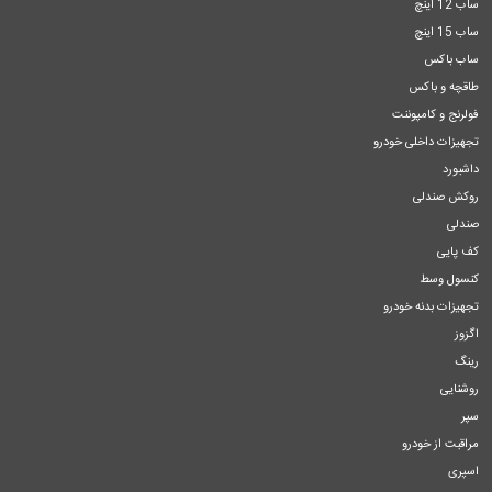
ساب 12 اینچ
ساب 15 اینچ
ساب باکس
طاقچه و باکس
فولرنج و کامپوننت
تجهیزات داخلی خودرو
داشبورد
روکش صندلی
صندلی
کف پایی
کنسول وسط
تجهیزات بدنه خودرو
اگزوز
رینگ
روشنایی
سپر
مراقبت از خودرو
اسپری