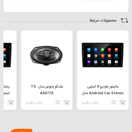
محصولات مرتبط
مانیتور خودرو 9 اینچی
بلندگو پایونیر مدل TS-
Android Car Stereo مدل
A6977S
9025T
تماس بگیرید
تماس بگیرید
افزودن
افزودن
افزودن
به
به
به
سبد
سبد
سبد