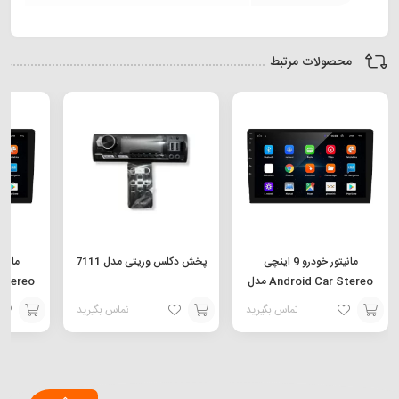
محصولات مرتبط
مانیتور خودرو 9 اینچی
پخش دکلس وریتی مدل 7111
Android Car Stereo مدل
9024MC
تماس بگیرید
تماس بگیرید
افزودن
افزودن
افزودن
به
به
به
سبد
سبد
سبد