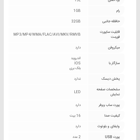
برد اصلی
T3L
رام
1GB
حافظه جانبی
32GB
قابلیت ساپورت
MP3/MP4/WMA/FLAC/AVI/MKV/RMVB
فورمت
میکروفن
دارد
اندروید
سازگار با
IOS
بلک بری
پخش دیسک
ندارد
مشخصات صفحه
LED
نمایش
پورت ساب ووفر
دارد
کیفیت صدا
16 بیت
وایفای و بلوتوث
دارد
پورت USB
2 عدد