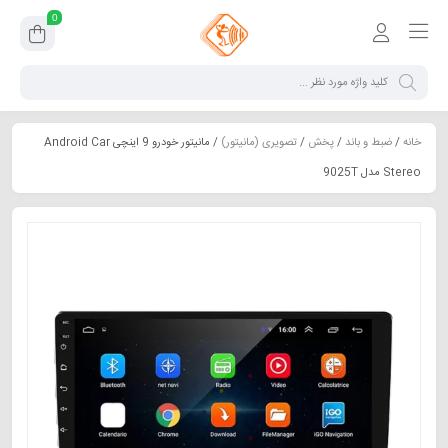
0
خانه
/
ضبط و باند
/
پخش
/
تصویری (مانیتور)
/ مانیتور خودرو 9 اینچی Android Car
Stereo مدل 9025T