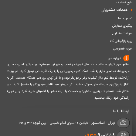
طرح تخفیف
خدمات مشتریان
تماس با ما
پیگیری سفارش
سوالات متداول
رویه بازگردانی کالا
حریم خصوصی
درباره من
سلام، من کیوان هستم. با ده سال تجربه در نصب و فروش سیستم‌های صوتی، اسپرت سازی
خودروها، تخصص دارم به شما کمک کنم خودروی‌تان را به یک اثر خاص تبدیل کنید. تجهیزات
ارائه‌شده توسط تیم مااز کیفیت برتر برخوردار بوده و با فن‌آوری روز دنیا همگام هستند. اگر به
دنبال به‌روزترین سیستم‌های صوتی باشید، اگر می‌خواهید ظاهر خودروتان را متحول کنید، من
منتظر شما هستم تا بهترین مشاوره و خدمات را ارائه دهم. با اطمینان خرید کنید و بر تجربه
رانندگی خود ارتقاء ببخشید.
ارتباط با ما
تهران - اسلامشهر - خیابان 20متری امام خمینی - بین کوچه 33 و 35
0935
9002118