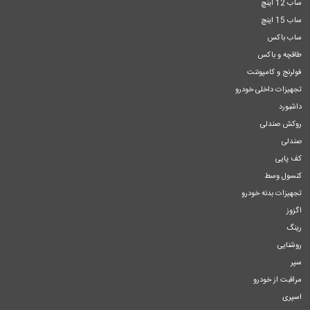
ساب 12 اینچ
ساب 15 اینچ
ساب باکس
طاقچه و باکس
فولرنج و کامپوننت
تجهیزات داخلی خودرو
داشبورد
روکش صندلی
صندلی
کف پایی
کنسول وسط
تجهیزات بدنه خودرو
اگزوز
رینگ
روشنایی
سپر
مراقبت از خودرو
اسپری