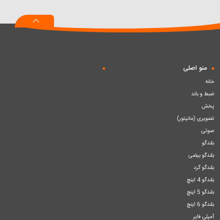
به
به
به
سبد
سبد
سبد
منو اصلی
خانه
ضبط و باند
پخش
تصویری (مانیتور)
صوتی
بلندگو
بلندگو بیضی
بلندگو گرد
بلندگو 4 اینچ
بلندگو 5 اینچ
بلندگو 6 اینچ
آمپلی فایر