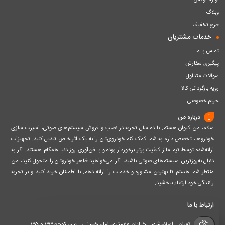
لوازم لوکس
وبلاگ
طرح تخفیف
خدمات مشتریان
تماس با ما
پیگیری سفارش
سوالات متداول
رویه بازگردانی کالا
حریم خصوصی
درباره من
سلام، من کیوان هستم. با ده سال تجربه در نصب و فروش سیستم‌های صوتی، اسپرت سازی
خودروها، تخصص دارم به شما کمک کنم خودروی‌تان را به یک اثر خاص تبدیل کنید. تجهیزات
ارائه‌شده توسط تیم مااز کیفیت برتر برخوردار بوده و با فن‌آوری روز دنیا همگام هستند. اگر به
دنبال به‌روزترین سیستم‌های صوتی باشید، اگر می‌خواهید ظاهر خودروتان را متحول کنید، من
منتظر شما هستم تا بهترین مشاوره و خدمات را ارائه دهم. با اطمینان خرید کنید و بر تجربه
رانندگی خود ارتقاء ببخشید.
ارتباط با ما
تهران - اسلامشهر - خیابان 20متری امام خمینی - بین کوچه 33 و 35