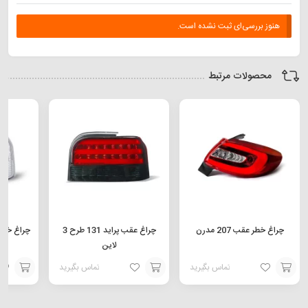
هنوز بررسی‌ای ثبت نشده است.
محصولات مرتبط
چراغ خطر عقب 207 مدرن
چراغ عقب پراید 131 طرح 3
چراغ خطر عقب 32
لاین
تماس بگیرید
تماس بگیرید
افزودن
افزودن
افزودن