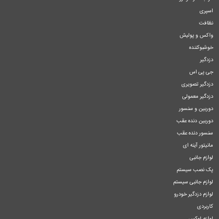
اسپری
نظافت
واکس و پولیش
خوشبوکننده
دزدگیر
جی پی اس
دزدگیر تصویری
دزدگیر معمولی
دوربین و سنسور
دوربین دنده عقب
سنسور دنده عقب
مانیتور آینه ای
لوازم جانبی
پک نصب سیستم
لوازم جانبی سیستم
لوازم دزدگیر خودرو
کاربردی