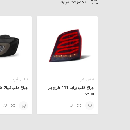
محصولات مرتبط
تماس بگیرید
تماس بگیرید
چراغ غقب پراید 111 طرح بنز
چراغ عقب تیبا2 طرح 207 دودی
S500
افزودن
افزودن
به
به