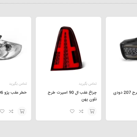
تماس بگیرید
تماس بگیرید
چراغ غقب ال 90 اسپرت طرح
خطر عقب پژو 206 سفید برفی
نئون پهن
افزودن
افزودن
به
به