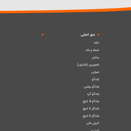
سبد
سبد
منو اصلی
خانه
ضبط و باند
پخش
تصویری (مانیتور)
صوتی
بلندگو
بلندگو بیضی
بلندگو گرد
بلندگو 4 اینچ
بلندگو 5 اینچ
بلندگو 6 اینچ
آمپلی فایر
استریو