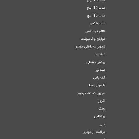
ساب 10 اینچ
ساب 12 اینچ
ساب 15 اینچ
ساب باکس
طاقچه و باکس
فولرنج و کامپوننت
تجهیزات داخلی خودرو
داشبورد
روکش صندلی
صندلی
کف پایی
کنسول وسط
تجهیزات بدنه خودرو
اگزوز
رینگ
روشنایی
سپر
مراقبت از خودرو