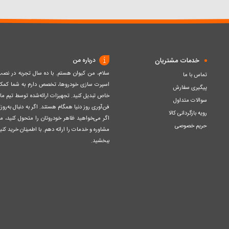
سبد
سبد
خدمات مشتریان
درباره من
سلام، من کیوان هستم. با ده سال تجربه در ن
تماس با ما
اسپرت سازی خودروها، تخصص دارم به شما کمک ک
پیگیری سفارش
خاص تبدیل کنید. تجهیزات ارائه‌شده توسط تیم مااز 
سوالات متداول
فن‌آوری روز دنیا همگام هستند. اگر به دنبال به‌ر
رویه بازگردانی کالا
اگر می‌خواهید ظاهر خودروتان را متحول کنید، م
حریم خصوصی
مشاوره و خدمات را ارائه دهم. با اطمینان خرید کنید
ببخشید.