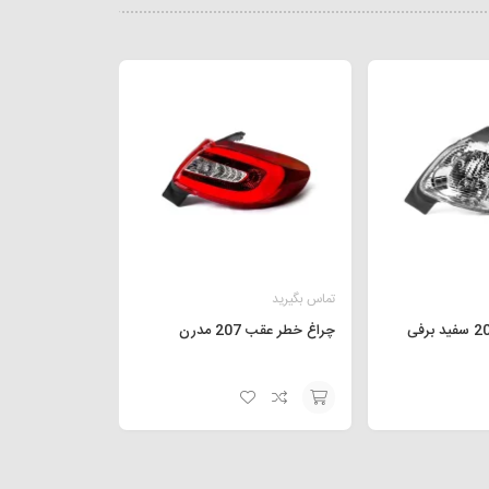
تماس بگیرید
چراغ خطر عقب 207 مدرن
افزودن
به