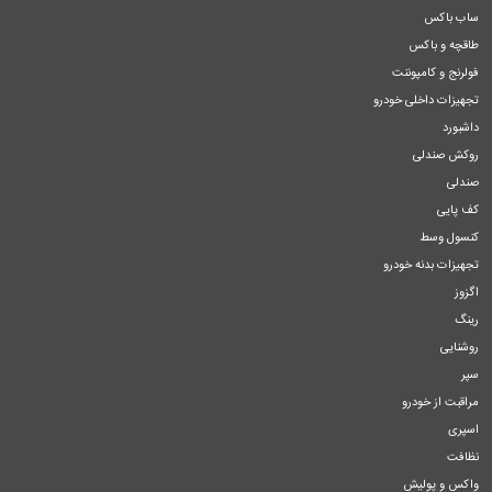
ساب باکس
طاقچه و باکس
فولرنج و کامپوننت
تجهیزات داخلی خودرو
داشبورد
روکش صندلی
صندلی
کف پایی
کنسول وسط
تجهیزات بدنه خودرو
اگزوز
رینگ
روشنایی
سپر
مراقبت از خودرو
اسپری
نظافت
واکس و پولیش