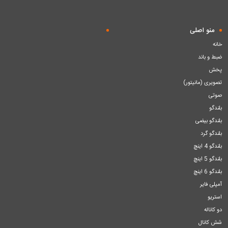
منو اصلی
خانه
ضبط و باند
پخش
تصویری (مانیتور)
صوتی
بلندگو
بلندگو بیضی
بلندگو گرد
بلندگو 4 اینچ
بلندگو 5 اینچ
بلندگو 6 اینچ
آمپلی فایر
استریو
دو کاناله
شش کانال