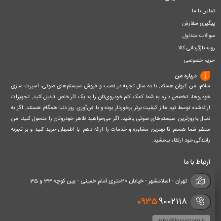
تماس با ما
پیگیری سفارش
سوالات متداول
رویه بازگردانی کالا
حریم خصوصی
درباره من
سلام، من کیوان هستم. با ده سال تجربه در نصب و فروش سیستم‌های صوتی، اسپرت سازی
خودروها، تخصص دارم به شما کمک کنم خودروی‌تان را به یک اثر خاص تبدیل کنید. تجهیزات
ارائه‌شده توسط تیم مااز کیفیت برتر برخوردار بوده و با فن‌آوری روز دنیا همگام هستند. اگر به
دنبال به‌روزترین سیستم‌های صوتی باشید، اگر می‌خواهید ظاهر خودروتان را متحول کنید، من
منتظر شما هستم تا بهترین مشاوره و خدمات را ارائه دهم. با اطمینان خرید کنید و بر تجربه
رانندگی خود ارتقاء ببخشید.
ارتباط با ما
تهران - اسلامشهر - خیابان 20متری امام خمینی - بین کوچه 33 و 35
0935
9002118