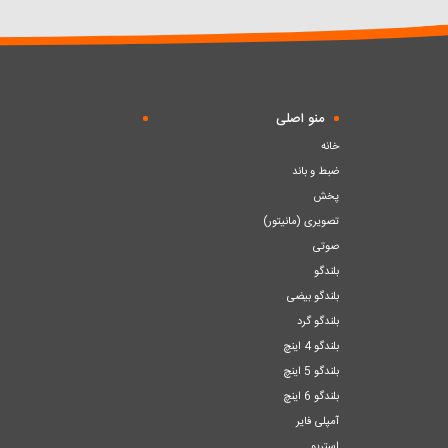
سبد
سبد
منو اصلی
خانه
ضبط و باند
پخش
تصویری (مانیتور)
صوتی
بلندگو
بلندگو بیضی
بلندگو گرد
بلندگو 4 اینچ
بلندگو 5 اینچ
بلندگو 6 اینچ
آمپلی فایر
استریو