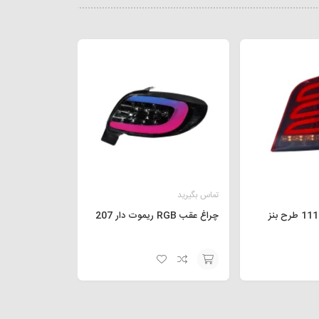
تماس بگیرید
چراغ غقب پراید 111 طرح بنز
چراغ عقب RGB ریموت دار 207
افزودن
به