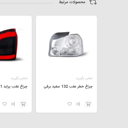
محصولات مرتبط
تماس بگیرید
تماس بگیرید
چراغ خطر عقب 132 سفید برفی
چراغ غقب پراید 111 طرح ابرویی
افزودن
افزودن
به
به