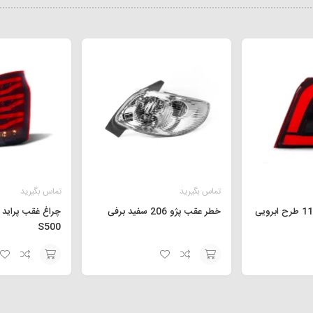
تماس بگیرید
تماس بگیرید
خطر عقب پژو 206 سفید برفی
S500
افزودن
افزودن
به
به