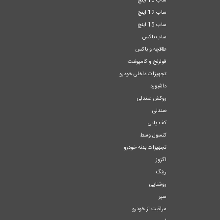
ساب 10 اینچ
ساب 12 اینچ
ساب 15 اینچ
ساب باکس
طاقچه و باکس
فولرنج و کامپوننت
تجهیزات داخلی خودرو
داشبورد
روکش صندلی
صندلی
کف پایی
کنسول وسط
تجهیزات بدنه خودرو
اگزوز
رینگ
روشنایی
سپر
مراقبت از خودرو