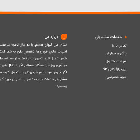
سبد
سبد
خدمات مشتریان
درباره من
سلام، من کیوان هستم. با ده سال تجربه در ن
تماس با ما
اسپرت سازی خودروها، تخصص دارم به شما کمک ک
پیگیری سفارش
خاص تبدیل کنید. تجهیزات ارائه‌شده توسط تیم مااز 
سوالات متداول
فن‌آوری روز دنیا همگام هستند. اگر به دنبال به‌ر
رویه بازگردانی کالا
اگر می‌خواهید ظاهر خودروتان را متحول کنید، م
حریم خصوصی
مشاوره و خدمات را ارائه دهم. با اطمینان خرید کنید
ببخشید.