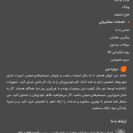
لوازم لوکس
وبلاگ
طرح تخفیف
خدمات مشتریان
تماس با ما
پیگیری سفارش
سوالات متداول
رویه بازگردانی کالا
حریم خصوصی
درباره من
سلام، من کیوان هستم. با ده سال تجربه در نصب و فروش سیستم‌های صوتی، اسپرت سازی
خودروها، تخصص دارم به شما کمک کنم خودروی‌تان را به یک اثر خاص تبدیل کنید. تجهیزات
ارائه‌شده توسط تیم مااز کیفیت برتر برخوردار بوده و با فن‌آوری روز دنیا همگام هستند. اگر به
دنبال به‌روزترین سیستم‌های صوتی باشید، اگر می‌خواهید ظاهر خودروتان را متحول کنید، من
منتظر شما هستم تا بهترین مشاوره و خدمات را ارائه دهم. با اطمینان خرید کنید و بر تجربه
رانندگی خود ارتقاء ببخشید.
ارتباط با ما
تهران - اسلامشهر - خیابان 20متری امام خمینی - بین کوچه 33 و 35