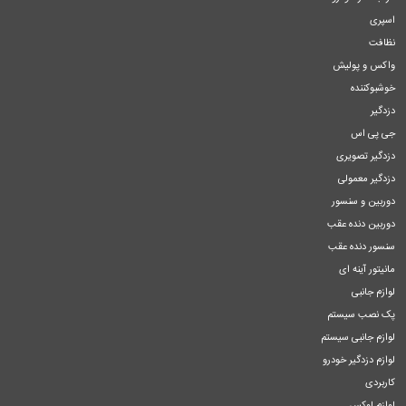
اسپری
نظافت
واکس و پولیش
خوشبوکننده
دزدگیر
جی پی اس
دزدگیر تصویری
دزدگیر معمولی
دوربین و سنسور
دوربین دنده عقب
سنسور دنده عقب
مانیتور آینه ای
لوازم جانبی
پک نصب سیستم
لوازم جانبی سیستم
لوازم دزدگیر خودرو
کاربردی