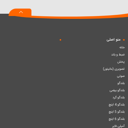
به
به
به
سبد
سبد
سبد
منو اصلی
خانه
ضبط و باند
پخش
تصویری (مانیتور)
صوتی
بلندگو
بلندگو بیضی
بلندگو گرد
بلندگو 4 اینچ
بلندگو 5 اینچ
بلندگو 6 اینچ
آمپلی فایر