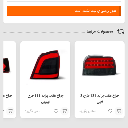
هنوز بررسی‌ای ثبت نشده است.
محصولات مرتبط
چراغ عقب پراید 131 طرح 3
چراغ غقب پراید 111 طرح
چراغ عقب پژو 05
لاین
ابرویی
تماس بگیرید
تماس بگیرید
افزودن
افزودن
افزودن