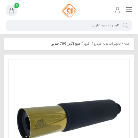
0
خانه
/
تجهیزات بدنه خودرو
/
اگزوز
/ منبع اگزوز 709 طلایی