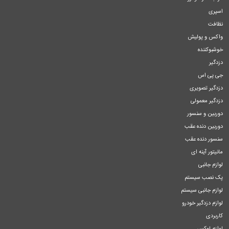
اسپری
نظافت
واکس و پولیش
خوشبوکننده
دزدگیر
جی پی اس
دزدگیر تصویری
دزدگیر معمولی
دوربین و سنسور
دوربین دنده عقب
سنسور دنده عقب
مانیتور آینه ای
لوازم جانبی
پک نصب سیستم
لوازم جانبی سیستم
لوازم دزدگیر خودرو
کاربردی