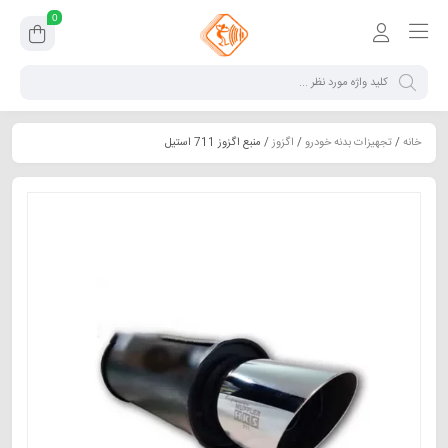
0
خانه
/
تجهیزات بدنه خودرو
/
اگزوز
/ منبع اگزوز 711 استیل