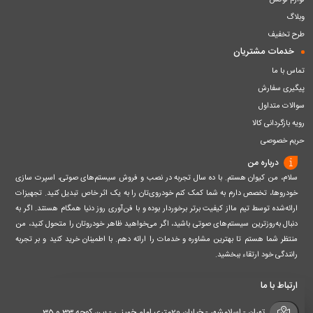
لوازم لوکس
وبلاگ
طرح تخفیف
خدمات مشتریان
تماس با ما
پیگیری سفارش
سوالات متداول
رویه بازگردانی کالا
حریم خصوصی
درباره من
سلام، من کیوان هستم. با ده سال تجربه در نصب و فروش سیستم‌های صوتی، اسپرت سازی
خودروها، تخصص دارم به شما کمک کنم خودروی‌تان را به یک اثر خاص تبدیل کنید. تجهیزات
ارائه‌شده توسط تیم مااز کیفیت برتر برخوردار بوده و با فن‌آوری روز دنیا همگام هستند. اگر به
دنبال به‌روزترین سیستم‌های صوتی باشید، اگر می‌خواهید ظاهر خودروتان را متحول کنید، من
منتظر شما هستم تا بهترین مشاوره و خدمات را ارائه دهم. با اطمینان خرید کنید و بر تجربه
رانندگی خود ارتقاء ببخشید.
ارتباط با ما
تهران - اسلامشهر - خیابان 20متری امام خمینی - بین کوچه 33 و 35