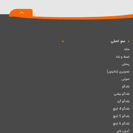
به
به
به
سبد
سبد
سبد
منو اصلی
خانه
ضبط و باند
پخش
تصویری (مانیتور)
صوتی
بلندگو
بلندگو بیضی
بلندگو گرد
بلندگو 4 اینچ
بلندگو 5 اینچ
بلندگو 6 اینچ
آمپلی فایر