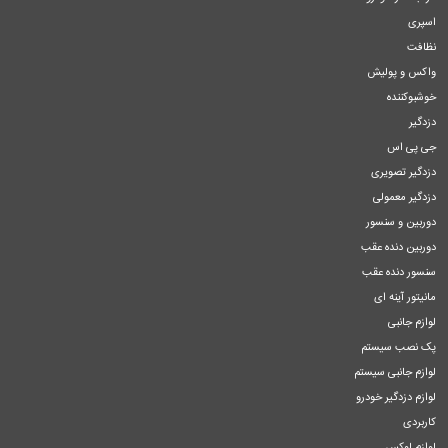
اسپری
نظافت
واکس و پولیش
خوشبوکننده
دزدگیر
جی پی اس
دزدگیر تصویری
دزدگیر معمولی
دوربین و سنسور
دوربین دنده عقب
سنسور دنده عقب
مانیتور آینه ای
لوازم جانبی
پک نصب سیستم
لوازم جانبی سیستم
لوازم دزدگیر خودرو
کاربردی