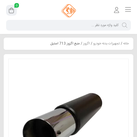
0
خانه
/
تجهیزات بدنه خودرو
/
اگزوز
/ منبع اگزوز 713 استیل