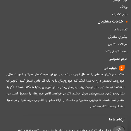
لوازم لوکس
وبلاگ
طرح تخفیف
خدمات مشتریان
تماس با ما
پیگیری سفارش
سوالات متداول
رویه بازگردانی کالا
حریم خصوصی
درباره من
سلام، من کیوان هستم. با ده سال تجربه در نصب و فروش سیستم‌های صوتی، اسپرت سازی
خودروها، تخصص دارم به شما کمک کنم خودروی‌تان را به یک اثر خاص تبدیل کنید. تجهیزات
ارائه‌شده توسط تیم مااز کیفیت برتر برخوردار بوده و با فن‌آوری روز دنیا همگام هستند. اگر به
دنبال به‌روزترین سیستم‌های صوتی باشید، اگر می‌خواهید ظاهر خودروتان را متحول کنید، من
منتظر شما هستم تا بهترین مشاوره و خدمات را ارائه دهم. با اطمینان خرید کنید و بر تجربه
رانندگی خود ارتقاء ببخشید.
ارتباط با ما
تهران - اسلامشهر - خیابان 20متری امام خمینی - بین کوچه 33 و 35