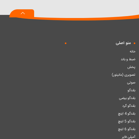
به
به
به
سبد
سبد
سبد
منو اصلی
خانه
ضبط و باند
پخش
تصویری (مانیتور)
صوتی
بلندگو
بلندگو بیضی
بلندگو گرد
بلندگو 4 اینچ
بلندگو 5 اینچ
بلندگو 6 اینچ
آمپلی فایر