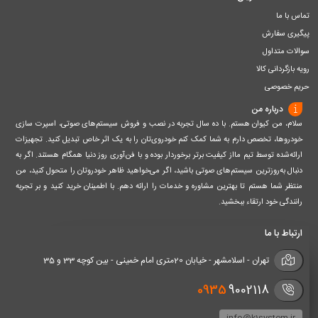
تماس با ما
پیگیری سفارش
سوالات متداول
رویه بازگردانی کالا
حریم خصوصی
درباره من
سلام، من کیوان هستم. با ده سال تجربه در نصب و فروش سیستم‌های صوتی، اسپرت سازی
خودروها، تخصص دارم به شما کمک کنم خودروی‌تان را به یک اثر خاص تبدیل کنید. تجهیزات
ارائه‌شده توسط تیم مااز کیفیت برتر برخوردار بوده و با فن‌آوری روز دنیا همگام هستند. اگر به
دنبال به‌روزترین سیستم‌های صوتی باشید، اگر می‌خواهید ظاهر خودروتان را متحول کنید، من
منتظر شما هستم تا بهترین مشاوره و خدمات را ارائه دهم. با اطمینان خرید کنید و بر تجربه
رانندگی خود ارتقاء ببخشید.
ارتباط با ما
تهران - اسلامشهر - خیابان 20متری امام خمینی - بین کوچه 33 و 35
0935
9002118