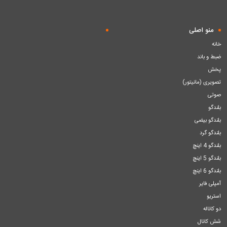
منو اصلی
خانه
ضبط و باند
پخش
تصویری (مانیتور)
صوتی
بلندگو
بلندگو بیضی
بلندگو گرد
بلندگو 4 اینچ
بلندگو 5 اینچ
بلندگو 6 اینچ
آمپلی فایر
استریو
دو کاناله
شش کانال