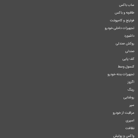
ساب باکس
طاقچه و باکس
فولرنج و کامپوننت
تجهیزات داخلی خودرو
داشبورد
روکش صندلی
صندلی
کف پایی
کنسول وسط
تجهیزات بدنه خودرو
اگزوز
رینگ
روشنایی
سپر
مراقبت از خودرو
اسپری
نظافت
واکس و پولیش