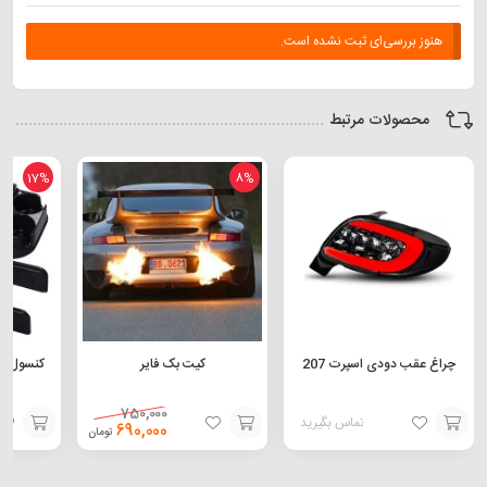
هنوز بررسی‌ای ثبت نشده است.
محصولات مرتبط
17%
8%
چراغ عقب دودی اسپرت 207
کیت بک فایر
750,000
تماس بگیرید
690,000
تومان
افزودن
افزودن
افزودن