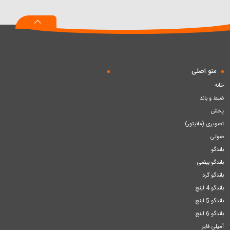
به
به
به
سبد
سبد
سبد
منو اصلی
خانه
ضبط و باند
پخش
تصویری (مانیتور)
صوتی
بلندگو
بلندگو بیضی
بلندگو گرد
بلندگو 4 اینچ
بلندگو 5 اینچ
بلندگو 6 اینچ
آمپلی فایر