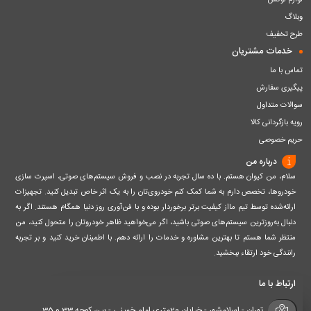
لوازم لوکس
وبلاگ
طرح تخفیف
خدمات مشتریان
تماس با ما
پیگیری سفارش
سوالات متداول
رویه بازگردانی کالا
حریم خصوصی
درباره من
سلام، من کیوان هستم. با ده سال تجربه در نصب و فروش سیستم‌های صوتی، اسپرت سازی
خودروها، تخصص دارم به شما کمک کنم خودروی‌تان را به یک اثر خاص تبدیل کنید. تجهیزات
ارائه‌شده توسط تیم مااز کیفیت برتر برخوردار بوده و با فن‌آوری روز دنیا همگام هستند. اگر به
دنبال به‌روزترین سیستم‌های صوتی باشید، اگر می‌خواهید ظاهر خودروتان را متحول کنید، من
منتظر شما هستم تا بهترین مشاوره و خدمات را ارائه دهم. با اطمینان خرید کنید و بر تجربه
رانندگی خود ارتقاء ببخشید.
ارتباط با ما
تهران - اسلامشهر - خیابان 20متری امام خمینی - بین کوچه 33 و 35