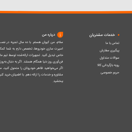
سبد
سبد
خدمات مشتریان
درباره من
سلام، من کیوان هستم. با ده سال تجربه در ن
تماس با ما
اسپرت سازی خودروها، تخصص دارم به شما کمک ک
پیگیری سفارش
خاص تبدیل کنید. تجهیزات ارائه‌شده توسط تیم مااز 
سوالات متداول
فن‌آوری روز دنیا همگام هستند. اگر به دنبال به‌ر
رویه بازگردانی کالا
اگر می‌خواهید ظاهر خودروتان را متحول کنید، م
حریم خصوصی
مشاوره و خدمات را ارائه دهم. با اطمینان خرید کنید
ببخشید.