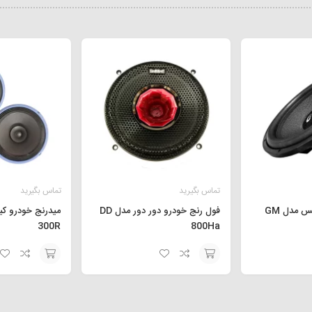
تماس بگیرید
تماس بگیرید
ساب ووفر جی مکس مدل GM
فول رنج خودرو دور دور مدل DD
300R
800Ha
افزودن
افزودن
به
به