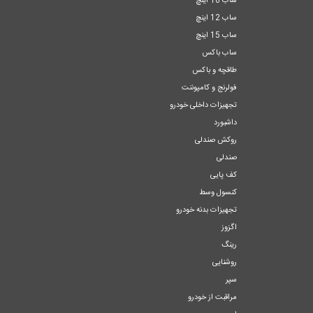
ساب 10 اینچ
ساب 12 اینچ
ساب 15 اینچ
ساب باکس
طاقچه و باکس
فولرنج و کامپوننت
تجهیزات داخلی خودرو
داشبورد
روکش صندلی
صندلی
کف پایی
کنسول وسط
تجهیزات بدنه خودرو
اگزوز
رینگ
روشنایی
سپر
مراقبت از خودرو