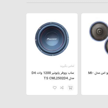
تماس بگیرید
میدرنج خودرو کیو اس مدل MI-
ساب ووفر پایونیر 1200 وات D4
مدل TS CWL2502D4
افزودن
به