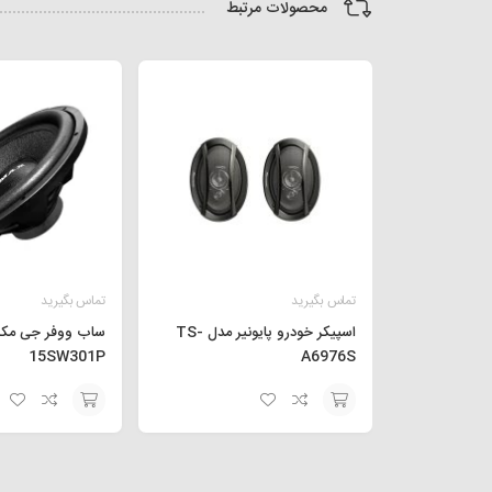
محصولات مرتبط
تماس بگیرید
تماس بگیرید
اسپیکر خودرو پایونیر مدل TS-
15SW301P
A6976S
افزودن
افزودن
به
به