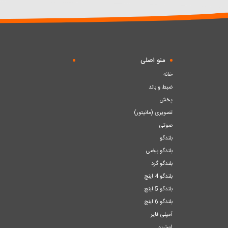
سبد
سبد
منو اصلی
خانه
ضبط و باند
پخش
تصویری (مانیتور)
صوتی
بلندگو
بلندگو بیضی
بلندگو گرد
بلندگو 4 اینچ
بلندگو 5 اینچ
بلندگو 6 اینچ
آمپلی فایر
استریو