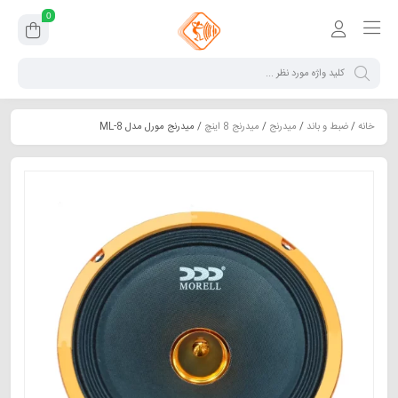
0
خانه
/
ضبط و باند
/
میدرنج
/
میدرنج 8 اینچ
/ میدرنج مورل مدل ML-8