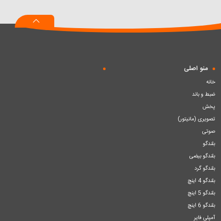
به
به
به
سبد
سبد
سبد
منو اصلی
خانه
ضبط و باند
پخش
تصویری (مانیتور)
صوتی
بلندگو
بلندگو بیضی
بلندگو گرد
بلندگو 4 اینچ
بلندگو 5 اینچ
بلندگو 6 اینچ
آمپلی فایر