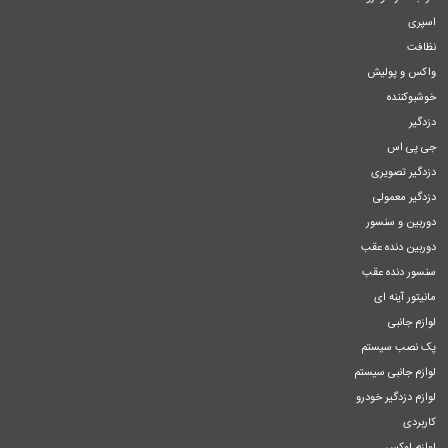
اسپری
نظافت
واکس و پولیش
خوشبوکننده
دزدگیر
جی پی اس
دزدگیر تصویری
دزدگیر معمولی
دوربین و سنسور
دوربین دنده عقب
سنسور دنده عقب
مانیتور آینه ای
لوازم جانبی
پک نصب سیستم
لوازم جانبی سیستم
لوازم دزدگیر خودرو
کاربردی