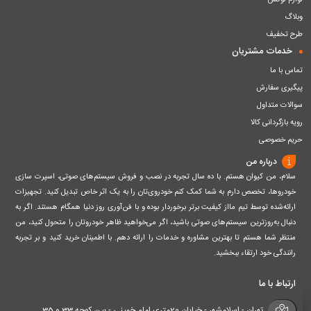
لوازم لوکس
وبلاگ
طرح تخفیف
خدمات مشتریان
تماس با ما
پیگیری سفارش
سوالات متداول
رویه بازگردانی کالا
حریم خصوصی
درباره من
سلام، من کیوان هستم. با ده سال تجربه در نصب و فروش سیستم‌های صوتی، اسپرت سازی
خودروها، تخصص دارم به شما کمک کنم خودروی‌تان را به یک اثر خاص تبدیل کنید. تجهیزات
ارائه‌شده توسط تیم مااز کیفیت برتر برخوردار بوده و با فن‌آوری روز دنیا همگام هستند. اگر به
دنبال به‌روزترین سیستم‌های صوتی باشید، اگر می‌خواهید ظاهر خودروتان را متحول کنید، من
منتظر شما هستم تا بهترین مشاوره و خدمات را ارائه دهم. با اطمینان خرید کنید و بر تجربه
رانندگی خود ارتقاء ببخشید.
ارتباط با ما
تهران - اسلامشهر - خیابان 20متری امام خمینی - بین کوچه 33 و 35