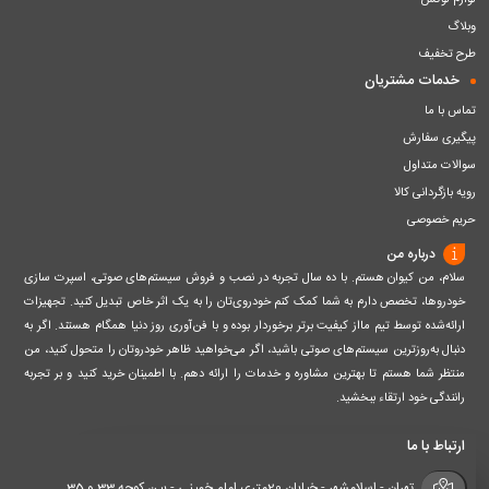
لوازم لوکس
وبلاگ
طرح تخفیف
خدمات مشتریان
تماس با ما
پیگیری سفارش
سوالات متداول
رویه بازگردانی کالا
حریم خصوصی
درباره من
سلام، من کیوان هستم. با ده سال تجربه در نصب و فروش سیستم‌های صوتی، اسپرت سازی
خودروها، تخصص دارم به شما کمک کنم خودروی‌تان را به یک اثر خاص تبدیل کنید. تجهیزات
ارائه‌شده توسط تیم مااز کیفیت برتر برخوردار بوده و با فن‌آوری روز دنیا همگام هستند. اگر به
دنبال به‌روزترین سیستم‌های صوتی باشید، اگر می‌خواهید ظاهر خودروتان را متحول کنید، من
منتظر شما هستم تا بهترین مشاوره و خدمات را ارائه دهم. با اطمینان خرید کنید و بر تجربه
رانندگی خود ارتقاء ببخشید.
ارتباط با ما
تهران - اسلامشهر - خیابان 20متری امام خمینی - بین کوچه 33 و 35