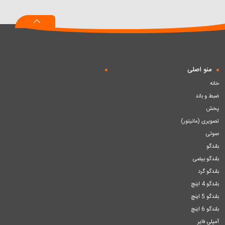
به
به
به
سبد
سبد
سبد
منو اصلی
خانه
ضبط و باند
پخش
تصویری (مانیتور)
صوتی
بلندگو
بلندگو بیضی
بلندگو گرد
بلندگو 4 اینچ
بلندگو 5 اینچ
بلندگو 6 اینچ
آمپلی فایر