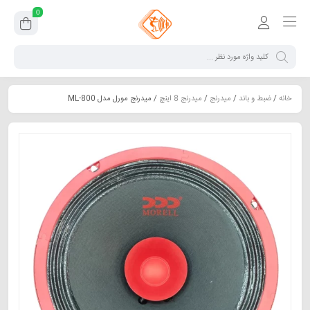
0
خانه
/
ضبط و باند
/
میدرنج
/
میدرنج 8 اینچ
/ میدرنج مورل مدل ML-800