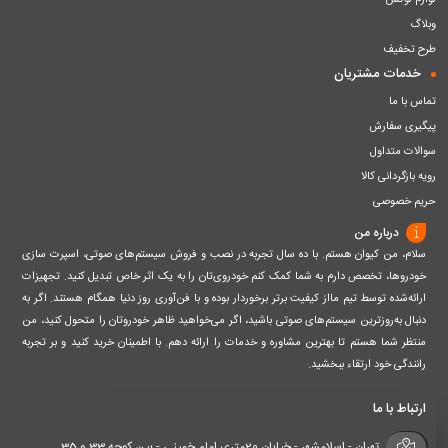
لوازم لوکس
وبلاگ
طرح تخفیف
خدمات مشتریان
تماس با ما
پیگیری سفارش
سوالات متداول
رویه بازگردانی کالا
حریم خصوصی
درباره من
سلام، من کیوان هستم. با ده سال تجربه در نصب و فروش سیستم‌های صوتی، اسپرت سازی
خودروها، تخصص دارم به شما کمک کنم خودروی‌تان را به یک اثر خاص تبدیل کنید. تجهیزات
ارائه‌شده توسط تیم مااز کیفیت برتر برخوردار بوده و با فن‌آوری روز دنیا همگام هستند. اگر به
دنبال به‌روزترین سیستم‌های صوتی باشید، اگر می‌خواهید ظاهر خودروتان را متحول کنید، من
منتظر شما هستم تا بهترین مشاوره و خدمات را ارائه دهم. با اطمینان خرید کنید و بر تجربه
رانندگی خود ارتقاء ببخشید.
ارتباط با ما
تهران - اسلامشهر - خیابان 20متری امام خمینی - بین کوچه 33 و 35