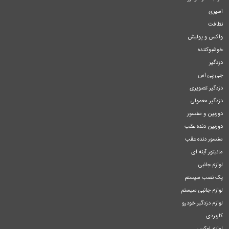
اسپری
نظافت
واکس و پولیش
خوشبوکننده
دزدگیر
جی پی اس
دزدگیر تصویری
دزدگیر معمولی
دوربین و سنسور
دوربین دنده عقب
سنسور دنده عقب
مانیتور آینه ای
لوازم جانبی
پک نصب سیستم
لوازم جانبی سیستم
لوازم دزدگیر خودرو
کاربردی