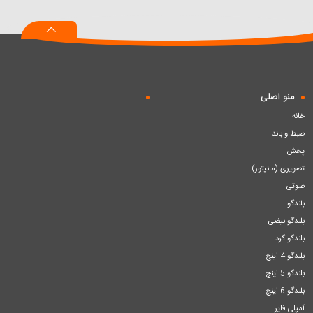
به
به
به
سبد
سبد
سبد
منو اصلی
خانه
ضبط و باند
پخش
تصویری (مانیتور)
صوتی
بلندگو
بلندگو بیضی
بلندگو گرد
بلندگو 4 اینچ
بلندگو 5 اینچ
بلندگو 6 اینچ
آمپلی فایر