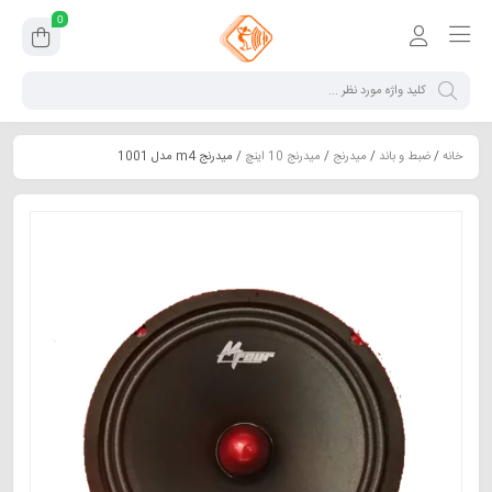
0
خانه
/
ضبط و باند
/
میدرنج
/
میدرنج 10 اینچ
/ میدرنج m4 مدل 1001