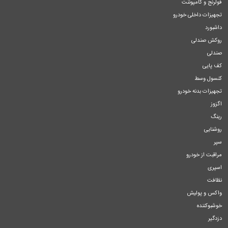
فولرنج و کامپوننت
تجهیزات داخلی خودرو
داشبورد
روکش صندلی
صندلی
کف پایی
کنسول وسط
تجهیزات بدنه خودرو
اگزوز
رینگ
روشنایی
سپر
مراقبت از خودرو
اسپری
نظافت
واکس و پولیش
خوشبوکننده
دزدگیر