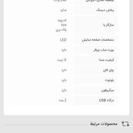
بیشینه صدای خروجی
240 وات
پخش دیسک
ندارد
اندروید
سازگار با
ios
بلک بری
مشخصات صفحه نمایش
LED
پورت ساب ووفر
دارد
کیفیت صدا
۱۶ بیت
وای فای
دارد
بلوتوث
دارد
میکروفون
دارد
درگاه USB
2 عدد
محصولات مرتبط