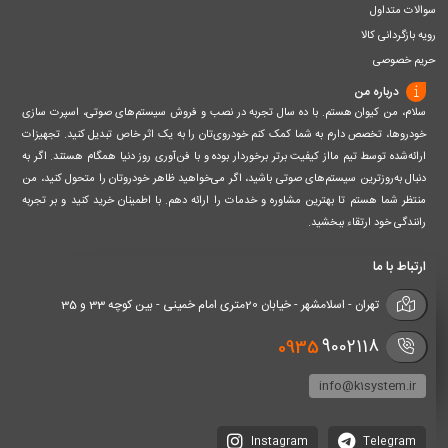
سوالات متداول
رویه بازگردانی کالا
حریم خصوصی
درباره من
سلام، من کیوان هستم. با ده سال تجربه در نصب و فروش سیستم‌های صوتی، اسپرت سازی
خودروها، تخصص دارم به شما کمک کنم خودروی‌تان را به یک اثر خاص تبدیل کنید. تجهیزات
ارائه‌شده توسط تیم مااز کیفیت برتر برخوردار بوده و با فن‌آوری روز دنیا همگام هستند. اگر به
دنبال به‌روزترین سیستم‌های صوتی باشید، اگر می‌خواهید ظاهر خودروتان را متحول کنید، من
منتظر شما هستم تا بهترین مشاوره و خدمات را ارائه دهم. با اطمینان خرید کنید و بر تجربه
رانندگی خود ارتقاء ببخشید.
ارتباط با ما
تهران - اسلامشهر - خیابان 20متری امام خمینی - بین کوچه 33 و 35
0935
9002118
info@k1system.ir
Instagram
Telegram