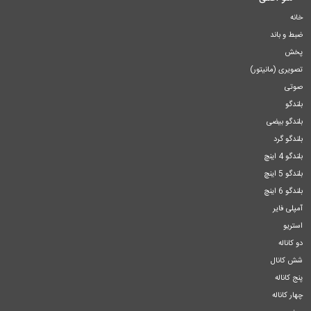
خانه
ضبط و باند
پخش
تصویری (مانیتور)
صوتی
بلندگو
بلندگو بیضی
بلندگو گرد
بلندگو 4 اینچ
بلندگو 5 اینچ
بلندگو 6 اینچ
آمپلی فایر
استریو
دو کاناله
شش کانال
پنج کاناله
چهار کاناله