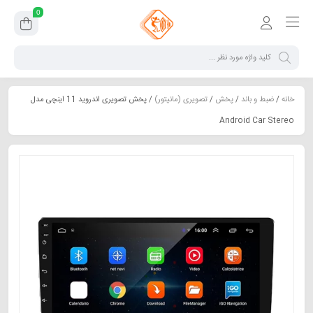
0
خانه
/
ضبط و باند
/
پخش
/
تصویری (مانیتور)
/ پخش تصویری اندروید 11 اینچی مدل
Android Car Stereo