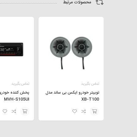
محصولات مرتبط
تماس بگیرید
تماس بگیرید
توییتر خودرو ایکس بی ساند مدل
پخش کننده خودرو 
MVH-S105UI
XB-T100
افزودن
افزودن
به
به