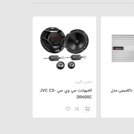
تماس بگیرید
 ناکامیچی مدل
كامپوننت جي وي سي JVC CS-
DR600C
افزودن
به