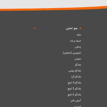
سبد
سبد
منو اصلی
خانه
ضبط و باند
پخش
تصویری (مانیتور)
صوتی
بلندگو
بلندگو بیضی
بلندگو گرد
بلندگو 4 اینچ
بلندگو 5 اینچ
بلندگو 6 اینچ
آمپلی فایر
استریو