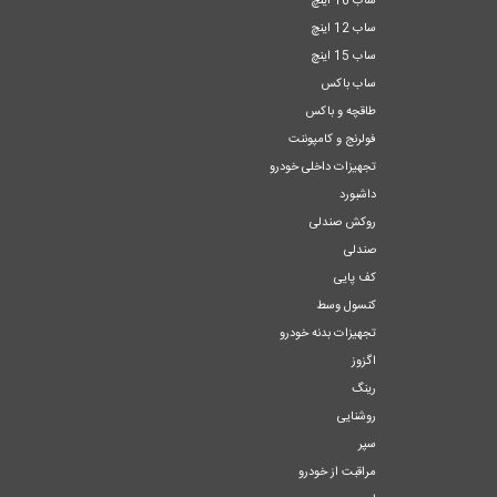
ساب 10 اینچ
ساب 12 اینچ
ساب 15 اینچ
ساب باکس
طاقچه و باکس
فولرنج و کامپوننت
تجهیزات داخلی خودرو
داشبورد
روکش صندلی
صندلی
کف پایی
کنسول وسط
تجهیزات بدنه خودرو
اگزوز
رینگ
روشنایی
سپر
مراقبت از خودرو