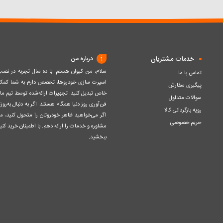
سبد
سبد
خدمات مشتریان
درباره من
سلام، من کیوان هستم. با ده سال تجربه در ن
تماس با ما
اسپرت سازی خودروها، تخصص دارم به شما کمک ک
پیگیری سفارش
خاص تبدیل کنید. تجهیزات ارائه‌شده توسط تیم مااز 
سوالات متداول
فن‌آوری روز دنیا همگام هستند. اگر به دنبال به‌ر
رویه بازگردانی کالا
اگر می‌خواهید ظاهر خودروتان را متحول کنید، م
حریم خصوصی
مشاوره و خدمات را ارائه دهم. با اطمینان خرید کنید
ببخشید.