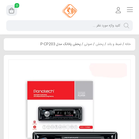
0
خانه
/
ضبط و باند
/
پخش
/
صوتی
/ پخش پاناتک مدل P-CP203