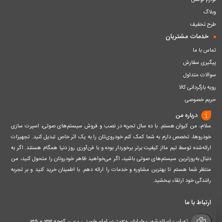
لوازم لوکس
وبلاگ
طرح تخفیف
خدمات مشتریان
تماس با ما
پیگیری سفارش
سوالات متداول
رویه بازگردانی کالا
حریم خصوصی
درباره من
سلام، من کیوان هستم. با ده سال تجربه در نصب و فروش سیستم‌های صوتی، اسپرت سازی
خودروها، تخصص دارم به شما کمک کنم خودروی‌تان را به یک اثر خاص تبدیل کنید. تجهیزات
ارائه‌شده توسط تیم مااز کیفیت برتر برخوردار بوده و با فن‌آوری روز دنیا همگام هستند. اگر به
دنبال به‌روزترین سیستم‌های صوتی باشید، اگر می‌خواهید ظاهر خودروتان را متحول کنید، من
منتظر شما هستم تا بهترین مشاوره و خدمات را ارائه دهم. با اطمینان خرید کنید و بر تجربه
رانندگی خود ارتقاء ببخشید.
ارتباط با ما
تهران - اسلامشهر - خیابان 20متری امام خمینی - بین کوچه 33 و 35