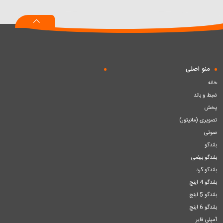
به
به
به
سبد
سبد
سبد
منو اصلی
خانه
ضبط و باند
پخش
تصویری (مانیتور)
صوتی
بلندگو
بلندگو بیضی
بلندگو گرد
بلندگو 4 اینچ
بلندگو 5 اینچ
بلندگو 6 اینچ
آمپلی فایر