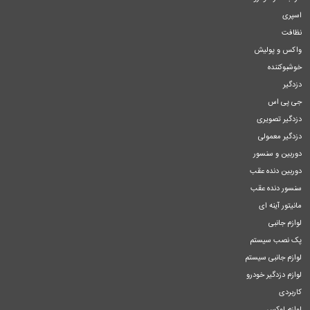
اسپری
نظافت
واکس و پولیش
خوشبوکننده
دزدگیر
جی پی اس
دزدگیر تصویری
دزدگیر معمولی
دوربین و سنسور
دوربین دنده عقب
سنسور دنده عقب
مانیتور آینه ای
لوازم جانبی
پک نصب سیستم
لوازم جانبی سیستم
لوازم دزدگیر خودرو
کاربردی