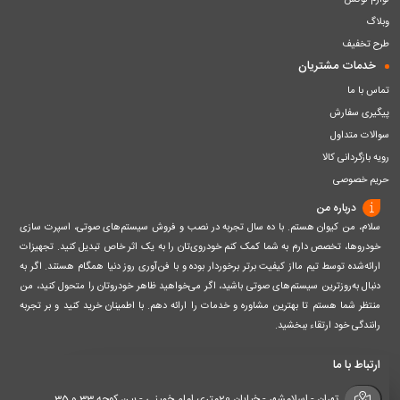
لوازم لوکس
وبلاگ
طرح تخفیف
خدمات مشتریان
تماس با ما
پیگیری سفارش
سوالات متداول
رویه بازگردانی کالا
حریم خصوصی
درباره من
سلام، من کیوان هستم. با ده سال تجربه در نصب و فروش سیستم‌های صوتی، اسپرت سازی
خودروها، تخصص دارم به شما کمک کنم خودروی‌تان را به یک اثر خاص تبدیل کنید. تجهیزات
ارائه‌شده توسط تیم مااز کیفیت برتر برخوردار بوده و با فن‌آوری روز دنیا همگام هستند. اگر به
دنبال به‌روزترین سیستم‌های صوتی باشید، اگر می‌خواهید ظاهر خودروتان را متحول کنید، من
منتظر شما هستم تا بهترین مشاوره و خدمات را ارائه دهم. با اطمینان خرید کنید و بر تجربه
رانندگی خود ارتقاء ببخشید.
ارتباط با ما
تهران - اسلامشهر - خیابان 20متری امام خمینی - بین کوچه 33 و 35