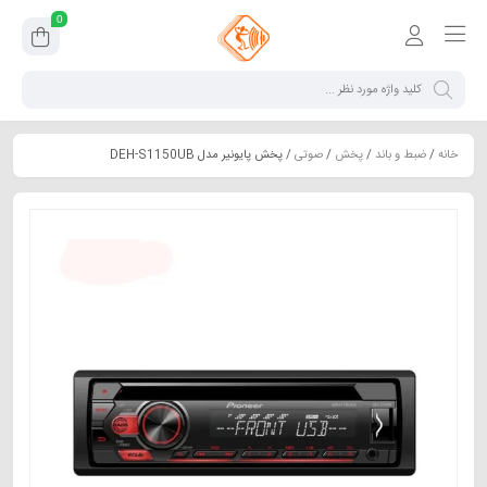
0
خانه
/
ضبط و باند
/
پخش
/
صوتی
/ پخش پایونیر مدل DEH-S1150UB