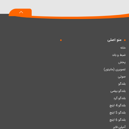
به
به
به
سبد
سبد
سبد
منو اصلی
خانه
ضبط و باند
پخش
تصویری (مانیتور)
صوتی
بلندگو
بلندگو بیضی
بلندگو گرد
بلندگو 4 اینچ
بلندگو 5 اینچ
بلندگو 6 اینچ
آمپلی فایر