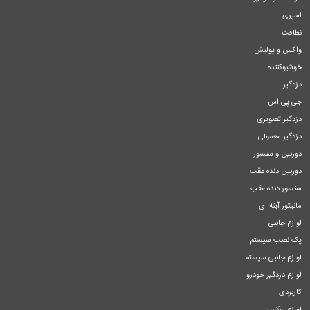
اسپری
نظافت
واکس و پولیش
خوشبوکننده
دزدگیر
جی پی اس
دزدگیر تصویری
دزدگیر معمولی
دوربین و سنسور
دوربین دنده عقب
سنسور دنده عقب
مانیتور آینه ای
لوازم جانبی
پک نصب سیستم
لوازم جانبی سیستم
لوازم دزدگیر خودرو
کاربردی