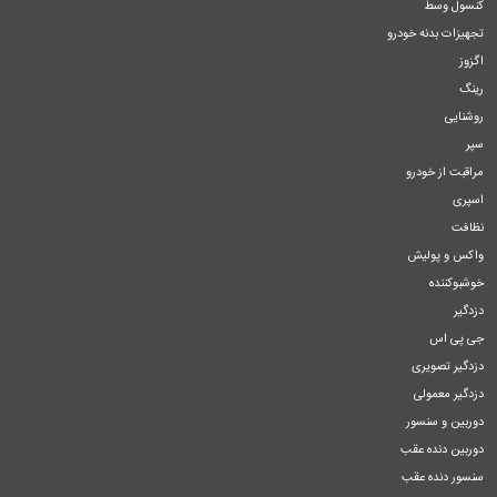
کنسول وسط
تجهیزات بدنه خودرو
اگزوز
رینگ
روشنایی
سپر
مراقبت از خودرو
اسپری
نظافت
واکس و پولیش
خوشبوکننده
دزدگیر
جی پی اس
دزدگیر تصویری
دزدگیر معمولی
دوربین و سنسور
دوربین دنده عقب
سنسور دنده عقب