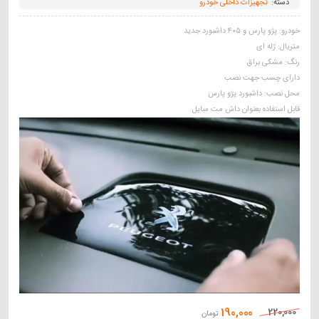
دسته:
تجهیزات داخلی خودرو
خودرو: پژو پارس و ۴۰۵ داشبورد جدید
متریال: ژله ای
رنگ: مشکی براق
دارای چسب جهت نصب
محل نصب: داشبورد پژو پارس
قابل استفاده بعنوان داش مت مبایل
190,000
220,000
تومان