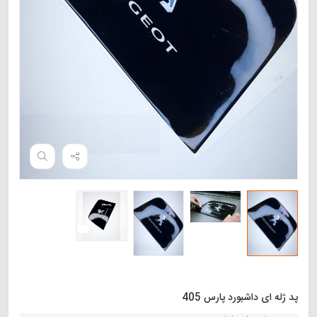
پد ژله ای داشبورد پارس 405