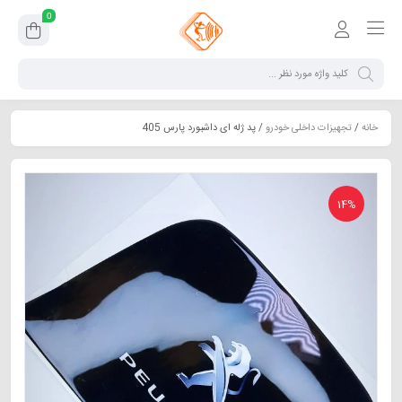
0
خانه
/
تجهیزات داخلی خودرو
/ پد ژله ای داشبورد پارس 405
14%