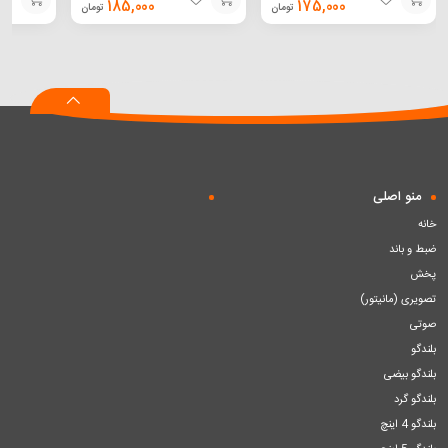
185,000
175,000
تومان
تومان
افزودن
افزودن
افزودن
به
به
به
سبد
سبد
سبد
منو اصلی
خانه
ضبط و باند
پخش
تصویری (مانیتور)
صوتی
بلندگو
بلندگو بیضی
بلندگو گرد
بلندگو 4 اینچ