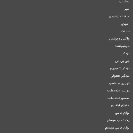
روشنایی
سپر
مراقبت از خودرو
اسپری
نظافت
واکس و پولیش
خوشبوکننده
دزدگیر
جی پی اس
دزدگیر تصویری
دزدگیر معمولی
دوربین و سنسور
دوربین دنده عقب
سنسور دنده عقب
مانیتور آینه ای
لوازم جانبی
پک نصب سیستم
لوازم جانبی سیستم