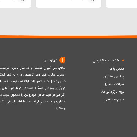
افزودن
افزودن
به
به
سبد
سبد
خدمات مشتریان
درباره من
سلام، من کیوان هستم. با ده سال تجربه در ن
تماس با ما
اسپرت سازی خودروها، تخصص دارم به شما کمک ک
پیگیری سفارش
خاص تبدیل کنید. تجهیزات ارائه‌شده توسط تیم مااز 
سوالات متداول
فن‌آوری روز دنیا همگام هستند. اگر به دنبال به‌ر
رویه بازگردانی کالا
اگر می‌خواهید ظاهر خودروتان را متحول کنید، م
حریم خصوصی
مشاوره و خدمات را ارائه دهم. با اطمینان خرید کنید
ببخشید.