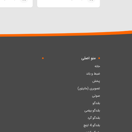
افزودن
افزودن
به
به
سبد
سبد
منو اصلی
خانه
ضبط و باند
پخش
تصویری (مانیتور)
صوتی
بلندگو
بلندگو بیضی
بلندگو گرد
بلندگو 4 اینچ