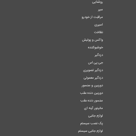
روشنایی
سپر
مراقبت از خودرو
اسپری
نظافت
واکس و پولیش
خوشبوکننده
دزدگیر
جی پی اس
دزدگیر تصویری
دزدگیر معمولی
دوربین و سنسور
دوربین دنده عقب
سنسور دنده عقب
مانیتور آینه ای
لوازم جانبی
پک نصب سیستم
لوازم جانبی سیستم