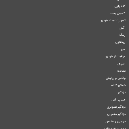
کف پایی
کنسول وسط
تجهیزات بدنه خودرو
اگزوز
رینگ
روشنایی
سپر
مراقبت از خودرو
اسپری
نظافت
واکس و پولیش
خوشبوکننده
دزدگیر
جی پی اس
دزدگیر تصویری
دزدگیر معمولی
دوربین و سنسور
دوربین دنده عقب