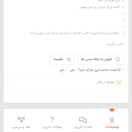
پایه هدلایت: H4
کاسه چراغ شرکتی و بدون موتور
راهنمای چراغ به صورت لامپ توصیه ما برای لنز چراغ نصب زنون است،
تماس بگیرید
افزودن به علاقه مندی ها
مقایسه
آیا قیمت مناسب‌تری سراغ دارید؟
بلی
خیر
موجود در انبار
توضیحات
نظرات کاربران
سوالات کاربران
نقد و بررسی