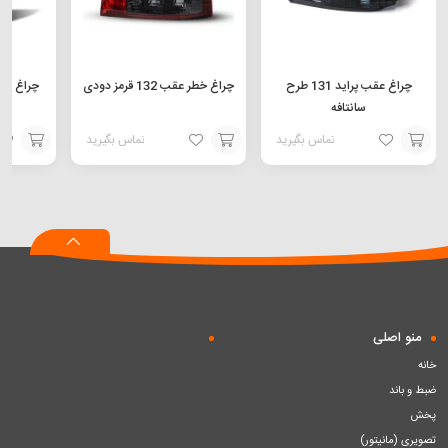
چراغ عقب پراید 131 طرح
چراغ خطر عقب 132 قرمز دودی
سانتافه
تماس بگیرید
تماس بگیرید
افزودن
افزودن
افزودن
به
به
به
سبد
سبد
سبد
منو اصلی
خانه
ضبط و باند
پخش
تصویری (مانیتور)