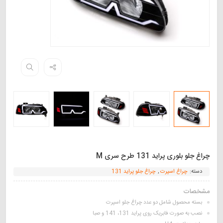
چراغ جلو بلوری پراید 131 طرح سری M
دسته:
چراغ اسپرت
,
چراغ جلو پراید 131
مشخصات
بسته محصول شامل دو عدد چراغ جلو اسپرت
نصب به صورت فابریک روی پراید 131، 141 و صبا