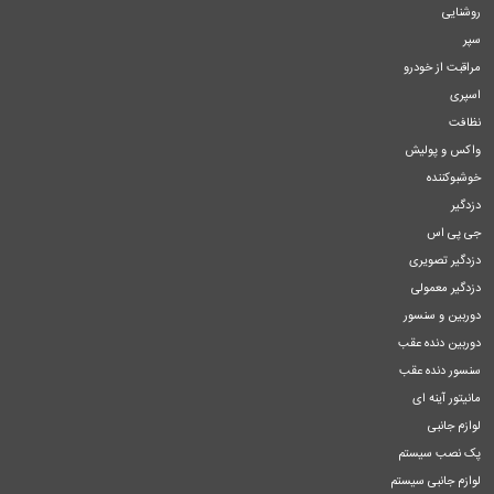
روشنایی
سپر
مراقبت از خودرو
اسپری
نظافت
واکس و پولیش
خوشبوکننده
دزدگیر
جی پی اس
دزدگیر تصویری
دزدگیر معمولی
دوربین و سنسور
دوربین دنده عقب
سنسور دنده عقب
مانیتور آینه ای
لوازم جانبی
پک نصب سیستم
لوازم جانبی سیستم