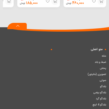
185,000
460,000
تومان
تومان
افزودن
افزودن
افزودن
به
به
به
سبد
سبد
سبد
منو اصلی
خانه
ضبط و باند
پخش
تصویری (مانیتور)
صوتی
بلندگو
بلندگو بیضی
بلندگو گرد
بلندگو 4 اینچ