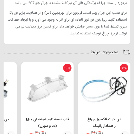
برخوردار است، چرا که برآمدگی طلق آن نیز کاملا مشابه با چراغ جلو 207 می باشد.
برای نصب این چراغ بهتر است،
از زنون برای نور پایین (لنز) و از هدلایت برای نور بالا
استفاده کنید
، زیرا زنون نور فوق العاده ای برای لنز به وجود می آورد و با ایجاد خط کات
میزان تسلط شما را روی مسیر افزایش خواهد داد. برای تامین برق دیلایت نیز می
توانید از برق چراغ کوچک استفاده نمایید.
محصولات مرتبط
12%
6%
دی لایت فلکسیبل چراغ
قاب تسمه تایم شیشه ای EF7
دی لایت 6 لنزی ر
راهنمادار رانینگ
(دنا و سورن)
210,000
490,000