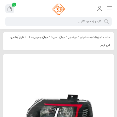
0
خانه
/
تجهیزات بدنه خودرو
/
روشنایی
/
چراغ اسپرت
/ چراغ جلو پراید 131 طرح آبشاری
ابرو قرمز