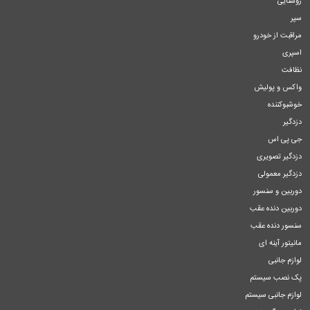
روشنایی
سپر
مراقبت از خودرو
اسپری
نظافت
واکس و پولیش
خوشبوکننده
دزدگیر
جی پی اس
دزدگیر تصویری
دزدگیر معمولی
دوربین و سنسور
دوربین دنده عقب
سنسور دنده عقب
مانیتور آینه ای
لوازم جانبی
پک نصب سیستم
لوازم جانبی سیستم