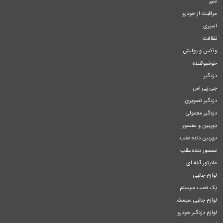
سپر
مراقبت از خودرو
اسپری
نظافت
واکس و پولیش
خوشبوکننده
دزدگیر
جی پی اس
دزدگیر تصویری
دزدگیر معمولی
دوربین و سنسور
دوربین دنده عقب
سنسور دنده عقب
مانیتور آینه ای
لوازم جانبی
پک نصب سیستم
لوازم جانبی سیستم
لوازم دزدگیر خودرو