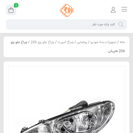
0
خانه
/
تجهیزات بدنه خودرو
/
روشنایی
/
چراغ اسپرت
/
چراغ جلو پژو 206
/ چراغ جلو پژو
206 فابریکی