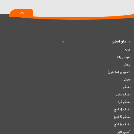
به
به
به
سبد
سبد
سبد
منو اصلی
خانه
ضبط و باند
پخش
تصویری (مانیتور)
صوتی
بلندگو
بلندگو بیضی
بلندگو گرد
بلندگو 4 اینچ
بلندگو 5 اینچ
بلندگو 6 اینچ
آمپلی فایر