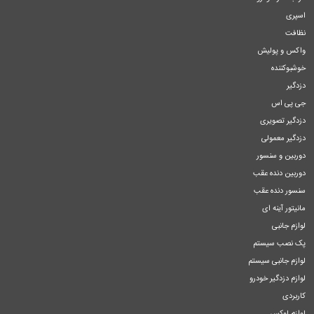
اسپری
نظافت
واکس و پولیش
خوشبوکننده
دزدگیر
جی پی اس
دزدگیر تصویری
دزدگیر معمولی
دوربین و سنسور
دوربین دنده عقب
سنسور دنده عقب
مانیتور آینه ای
لوازم جانبی
پک نصب سیستم
لوازم جانبی سیستم
لوازم دزدگیر خودرو
کاربردی