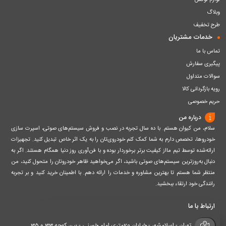
لوازم لوکس
وبلاگ
طرح تخفیف
خدمات مشتریان
تماس با ما
پیگیری سفارش
سوالات متداول
رویه بازگردانی کالا
حریم خصوصی
درباره من
سلام، من کیوان هستم. با ده سال تجربه در نصب و فروش سیستم‌های صوتی، اسپرت سازی
خودروها، تخصص دارم به شما کمک کنم خودروی‌تان را به یک اثر خاص تبدیل کنید. تجهیزات
ارائه‌شده توسط تیم مااز کیفیت برتر برخوردار بوده و با فن‌آوری روز دنیا همگام هستند. اگر به
دنبال به‌روزترین سیستم‌های صوتی باشید، اگر می‌خواهید ظاهر خودروتان را متحول کنید، من
منتظر شما هستم تا بهترین مشاوره و خدمات را ارائه دهم. با اطمینان خرید کنید و بر تجربه
رانندگی خود ارتقاء ببخشید.
ارتباط با ما
تهران - اسلامشهر - خیابان 20متری امام خمینی - بین کوچه 33 و 35