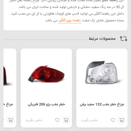
این
راهنما گلگیر
بسیار ساده نصب شده و طراحی زیبایی دارد. چراغ راهنما بغل گلگیر
ال 90 در سه رنگ سفید، مشکی و نارنجی تولید شده و ساخت ایران می باشد.
داخل این راهنما گلگیر می توانید لامپ های کوچک هالوژنی یا ال ای دی نصب کنید.
بسته محصول شامل یک جفت
راهنما روی گلگیر
می باشد.
محصولات مرتبط
چراغ خطر عقب 132 سفید برفی
خطر عقب پژو 206 فابریکی
چراغ خطر عقب 32
تماس بگیرید
تماس بگیرید
افزودن
افزودن
افزودن