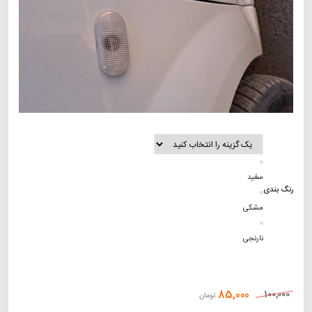
سفید
رنگ بندی
مشکی
نارنجی
85,000
100,000
تومان