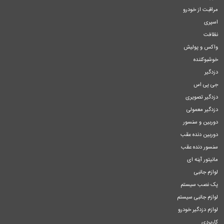
مراقبت از خودرو
اسپری
نظافت
واکس و پولیش
خوشبوکننده
دزدگیر
جی پی اس
دزدگیر تصویری
دزدگیر معمولی
دوربین و سنسور
دوربین دنده عقب
سنسور دنده عقب
مانیتور آینه ای
لوازم جانبی
پک نصب سیستم
لوازم جانبی سیستم
لوازم دزدگیر خودرو
کاربردی