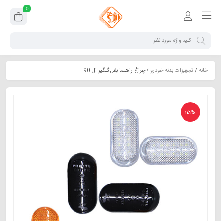
0
خانه
/
تجهیزات بدنه خودرو
/ چراغ راهنما بغل گلگیر ال 90
15%