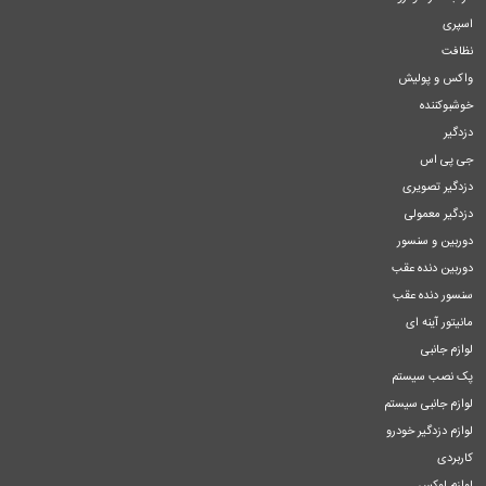
اسپری
نظافت
واکس و پولیش
خوشبوکننده
دزدگیر
جی پی اس
دزدگیر تصویری
دزدگیر معمولی
دوربین و سنسور
دوربین دنده عقب
سنسور دنده عقب
مانیتور آینه ای
لوازم جانبی
پک نصب سیستم
لوازم جانبی سیستم
لوازم دزدگیر خودرو
کاربردی