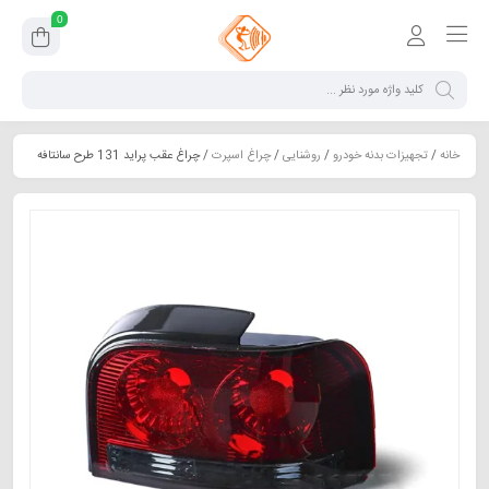
0
خانه
/
تجهیزات بدنه خودرو
/
روشنایی
/
چراغ اسپرت
/ چراغ عقب پراید 131 طرح سانتافه