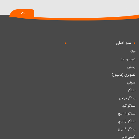
به
به
به
سبد
سبد
سبد
منو اصلی
خانه
ضبط و باند
پخش
تصویری (مانیتور)
صوتی
بلندگو
بلندگو بیضی
بلندگو گرد
بلندگو 4 اینچ
بلندگو 5 اینچ
بلندگو 6 اینچ
آمپلی فایر