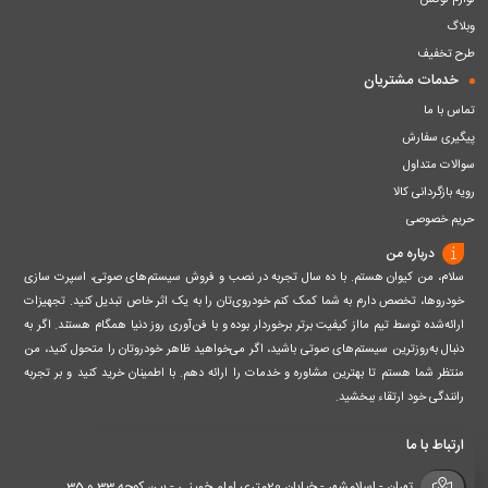
لوازم لوکس
وبلاگ
طرح تخفیف
خدمات مشتریان
تماس با ما
پیگیری سفارش
سوالات متداول
رویه بازگردانی کالا
حریم خصوصی
درباره من
سلام، من کیوان هستم. با ده سال تجربه در نصب و فروش سیستم‌های صوتی، اسپرت سازی
خودروها، تخصص دارم به شما کمک کنم خودروی‌تان را به یک اثر خاص تبدیل کنید. تجهیزات
ارائه‌شده توسط تیم مااز کیفیت برتر برخوردار بوده و با فن‌آوری روز دنیا همگام هستند. اگر به
دنبال به‌روزترین سیستم‌های صوتی باشید، اگر می‌خواهید ظاهر خودروتان را متحول کنید، من
منتظر شما هستم تا بهترین مشاوره و خدمات را ارائه دهم. با اطمینان خرید کنید و بر تجربه
رانندگی خود ارتقاء ببخشید.
ارتباط با ما
تهران - اسلامشهر - خیابان 20متری امام خمینی - بین کوچه 33 و 35