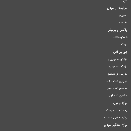
سپر
مراقبت از خودرو
اسپری
نظافت
واکس و پولیش
خوشبوکننده
دزدگیر
جی پی اس
دزدگیر تصویری
دزدگیر معمولی
دوربین و سنسور
دوربین دنده عقب
سنسور دنده عقب
مانیتور آینه ای
لوازم جانبی
پک نصب سیستم
لوازم جانبی سیستم
لوازم دزدگیر خودرو