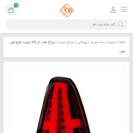
0
خانه
/
تجهیزات بدنه خودرو
/
روشنایی
/
چراغ اسپرت
/ چراغ غقب ال 90 اسپرت طرح نئون
پهن