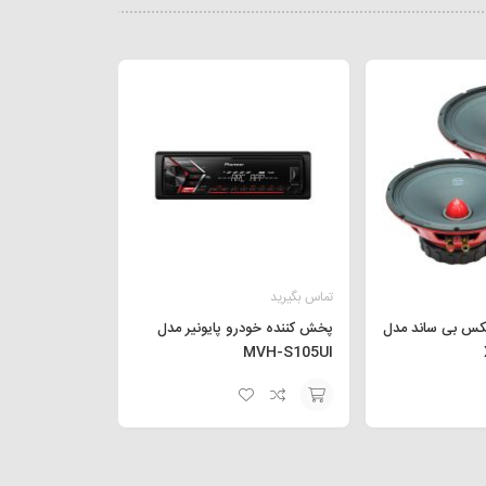
تماس بگیرید
یکس بی ساند مدل
پخش کننده خودرو پایونیر مدل
MVH-S105UI
افزودن
به