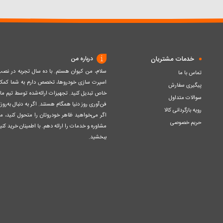
سبد
سبد
خدمات مشتریان
درباره من
سلام، من کیوان هستم. با ده سال تجربه در ن
تماس با ما
اسپرت سازی خودروها، تخصص دارم به شما کمک ک
پیگیری سفارش
خاص تبدیل کنید. تجهیزات ارائه‌شده توسط تیم مااز 
سوالات متداول
فن‌آوری روز دنیا همگام هستند. اگر به دنبال به‌ر
رویه بازگردانی کالا
اگر می‌خواهید ظاهر خودروتان را متحول کنید، م
حریم خصوصی
مشاوره و خدمات را ارائه دهم. با اطمینان خرید کنید
ببخشید.