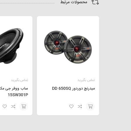
محصولات مرتبط
تماس بگیرید
تماس بگیرید
میدرنج دوردور DD 650SQ
15SW301P
افزودن
افزودن
به
به