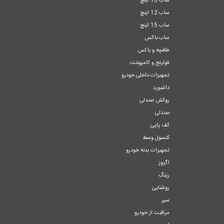
ساب 10 اینچ
ساب 12 اینچ
ساب 15 اینچ
ساب باکس
طاقچه و باکس
فولرنج و کامپوننت
تجهیزات داخلی خودرو
داشبورد
روکش صندلی
صندلی
کف پایی
کنسول وسط
تجهیزات بدنه خودرو
اگزوز
رینگ
روشنایی
سپر
مراقبت از خودرو