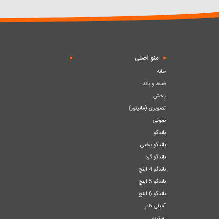
سبد
سبد
منو اصلی
خانه
ضبط و باند
پخش
تصویری (مانیتور)
صوتی
بلندگو
بلندگو بیضی
بلندگو گرد
بلندگو 4 اینچ
بلندگو 5 اینچ
بلندگو 6 اینچ
آمپلی فایر
استریو