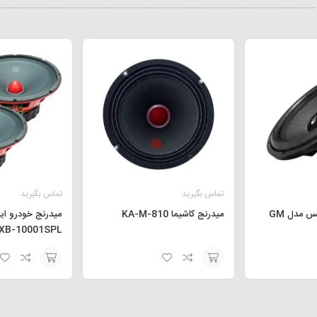
تماس بگیرید
تماس بگیرید
ساب ووفر جی مکس مدل GM
میدرنج کاشیما KA-M-810
میدرنج خودرو ا
XB-10001SPL
افزودن
افزودن
به
به