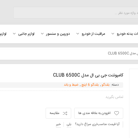
لوازم
ت بدنه خودرو
مراقبت از خودرو
دوربین و سنسور
لوازم جانبی
CLUB 650
کامپوننت جی بی ال مدل CLUB 6500C
دسته:
بلندگو
,
بلندگو 6 اینچ
,
ضبط و باند
تماس بگیرید
افزودن به علاقه مندی ها
مقایسه
آیا قیمت مناسب‌تری سراغ دارید؟
بلی
خیر