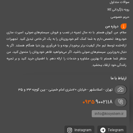
سوالات متداول
رویه بازگردانی کالا
حریم خصوصی
درباره من
سلام، من کیوان هستم. با ده سال تجربه در نصب و فروش سیستم‌های صوتی، اسپرت سازی
خودروها، تخصص دارم به شما کمک کنم خودروی‌تان را به یک اثر خاص تبدیل کنید. تجهیزات
ارائه‌شده توسط تیم مااز کیفیت برتر برخوردار بوده و با فن‌آوری روز دنیا همگام هستند. اگر به
دنبال به‌روزترین سیستم‌های صوتی باشید، اگر می‌خواهید ظاهر خودروتان را متحول کنید، من
منتظر شما هستم تا بهترین مشاوره و خدمات را ارائه دهم. با اطمینان خرید کنید و بر تجربه
رانندگی خود ارتقاء ببخشید.
ارتباط با ما
تهران - اسلامشهر - خیابان 20متری امام خمینی - بین کوچه 33 و 35
0935
9002118
info@k1system.ir
Instagram
Telegram