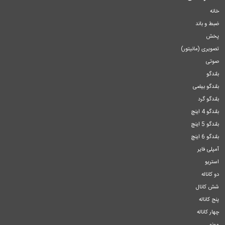
خانه
ضبط و باند
پخش
تصویری (مانیتور)
صوتی
بلندگو
بلندگو بیضی
بلندگو گرد
بلندگو 4 اینچ
بلندگو 5 اینچ
بلندگو 6 اینچ
آمپلی فایر
استریو
دو کاناله
شش کانال
پنج کاناله
چهار کاناله
مونو