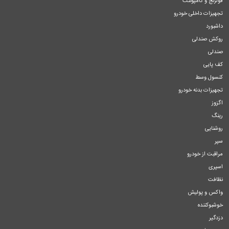
فولرنج و کامپوننت
تجهیزات داخلی خودرو
داشبورد
روکش صندلی
صندلی
کف پایی
کنسول وسط
تجهیزات بدنه خودرو
اگزوز
رینگ
روشنایی
سپر
مراقبت از خودرو
اسپری
نظافت
واکس و پولیش
خوشبوکننده
دزدگیر