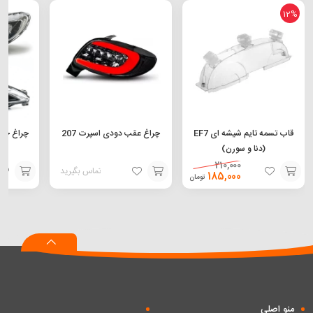
12%
قاب تسمه تایم شیشه ای EF7
چراغ عقب دودی اسپرت 207
(دنا و سورن)
210,000
تماس بگیرید
185,000
تومان
افزودن
افزودن
افزودن
به
به
به
سبد
سبد
سبد
منو اصلی